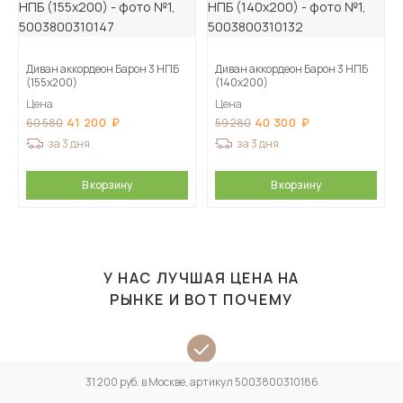
Диван аккордеон Барон 3 НПБ
Диван аккордеон Барон 3 НПБ
(155х200)
(140х200)
Цена
Цена
41 200
40 300
60 580
59 280
за 3 дня
за 3 дня
В корзину
В корзину
У НАС ЛУЧШАЯ ЦЕНА НА
РЫНКЕ И ВОТ ПОЧЕМУ
У нас нет гипермаркетов: мы не содержим армию продавцов и
31 200 руб. в Москве, артикул 5003800310186
не обслуживаем гектары арендных площадей.