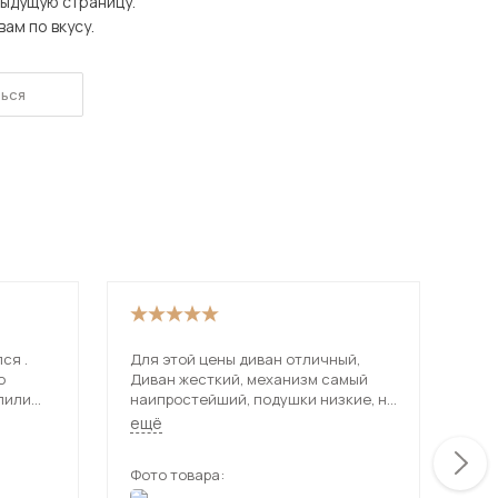
дыдущую страницу.
ам по вкусу.
ься
 мебель для гостиных
ся .
Для этой цены диван отличный,
Дос
о
Диван жесткий, механизм самый
на 
пили
наипростейший, подушки низкие, не
уто
как
перекрывают заднюю спинку, но с
хор
ещё
ещ
ержкой.
учетом цены, это мелочи. Были
рем
нюансы с дефектами, но с
Фото товара:
Фот
продавцом оперативно вопрос