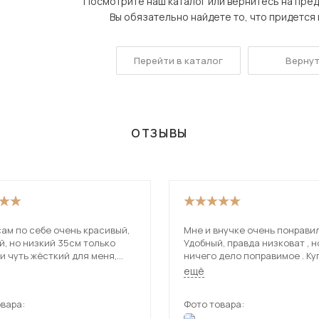
Посмотрите наш каталог или вернитесь на пре
Посмотреть все шкафы
Вы обязательно найдете то, что придется в
Посмотреть все кровати
мотреть все кухни и столовые группы
Все товары распродажи
Посмотреть все диваны
Перейти в каталог
Вернут
Посмотреть всю
ОТЗЫВЫ
ам по себе очень красивый,
Мне и внучке очень понравил
, но низкий 35см только
Удобный, правда низковат , н
и чуть жёсткий для меня,
ничего дело поправимое . Ку
 спать на нем без матраса
мебельные ножки и стал так 
ещё
у,заказала ещё матрас к
надо. Правда привезли с зад
 так я довольна, рекомендую.
вара:
Фото товара: