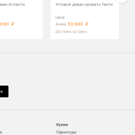
иван Атланта
Угловой диван-кровать Таити
У
Л
Цена
Ц
 990
30 880
31 930
4
Доставка
за 1 день
ся
Кухни
е
Гарнитуры