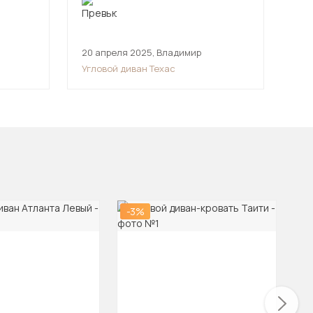
решили. В целом все ок)
20 апреля 2025
,
Владимир
24 
Угловой диван Техас
Угл
-3%
-