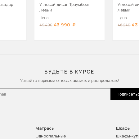
ьвадор
Угловой диван Траумберг
Угловой д
Левый
Левый
Цена
Цена
43 990
43
49 400
46 240
БУДЬТЕ В КУРСЕ
Узнайте первыми о новых акциях и распродажах!
l
Подписать
Матрасы
Шкафы
Односпальные
Шкафы-куп