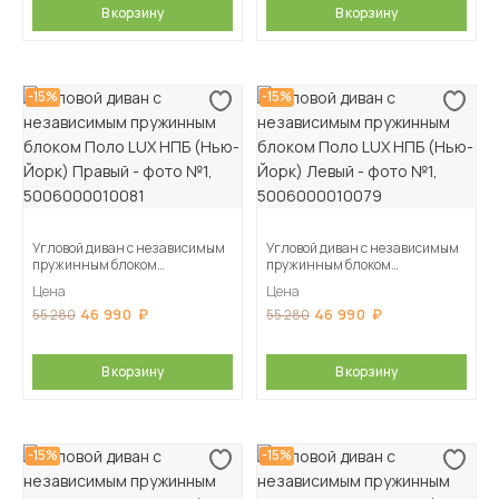
В корзину
В корзину
-15%
-15%
Угловой диван с независимым
Угловой диван с независимым
пружинным блоком
пружинным блоком
Поло LUX НПБ (Нью-Йорк)
Поло LUX НПБ (Нью-Йорк)
Цена
Цена
Правый
Левый
46 990
46 990
55 280
55 280
В корзину
В корзину
-15%
-15%