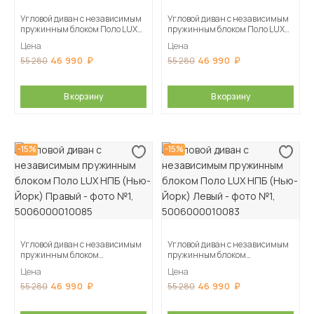
Угловой диван с независимым
Угловой диван с независимым
пружинным блоком Поло LUX
пружинным блоком Поло LUX
НПБ (Нью-Йорк) Левый
НПБ (Нью-Йорк) Левый
Цена
Цена
46 990
46 990
55 280
55 280
В корзину
В корзину
-15%
-15%
Угловой диван с независимым
Угловой диван с независимым
пружинным блоком
пружинным блоком
Поло LUX НПБ (Нью-Йорк)
Поло LUX НПБ (Нью-Йорк)
Цена
Цена
Правый
Левый
46 990
46 990
55 280
55 280