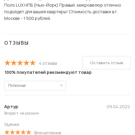
Поло LUX НПБ (Нью-Йорк) Правый, микровелюр отлично
подойдет для вашей квартиры! Стоимость доставки в г.
Москве - 1 500 рублей.
ОТЗЫВЫ
Оставить отзыв
4 отзыва
100% покупателей рекомендуют товар
Полезные
Полезные
Новые
Артур
09.04.2022
Возраст: не указано
Старые
Оценки
С высокой оценкой
Впечатление
С низкой оценкой