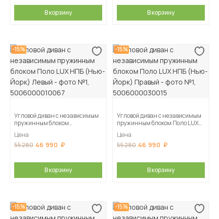
В корзину
В корзину
-15%
-15%
Угловой диван с независимым
Угловой диван с независимым
пружинным блоком
пружинным блоком Поло LUX
Поло LUX НПБ (Нью-Йорк)
НПБ (Нью-Йорк) Правый
Цена
Цена
Левый
46 990
46 990
55 280
55 280
В корзину
В корзину
-15%
-15%