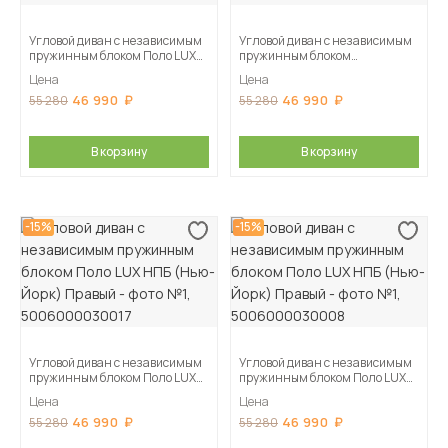
Угловой диван с независимым
Угловой диван с независимым
пружинным блоком Поло LUX
пружинным блоком
НПБ (Нью-Йорк) Правый
Поло LUX НПБ (Нью-Йорк)
Цена
Цена
Правый
46 990
46 990
55 280
55 280
В корзину
В корзину
-15%
-15%
Угловой диван с независимым
Угловой диван с независимым
пружинным блоком Поло LUX
пружинным блоком Поло LUX
НПБ (Нью-Йорк) Правый
НПБ (Нью-Йорк) Правый
Цена
Цена
46 990
46 990
55 280
55 280