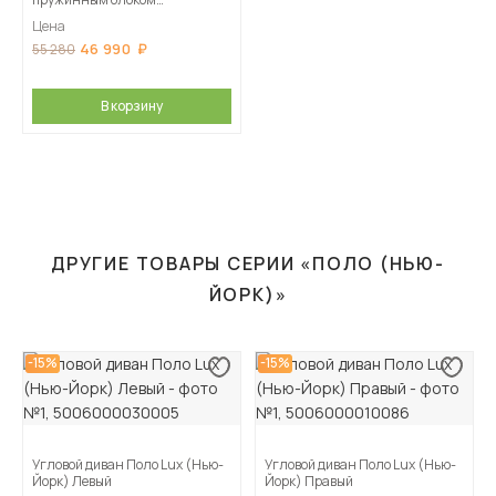
Поло LUX НПБ (Нью-Йорк)
Цена
Левый
46 990
55 280
В корзину
ДРУГИЕ ТОВАРЫ СЕРИИ «ПОЛО (НЬЮ-
ЙОРК)»
-15%
-15%
Угловой диван Поло Lux (Нью-
Угловой диван Поло Lux (Нью-
Йорк) Левый
Йорк) Правый