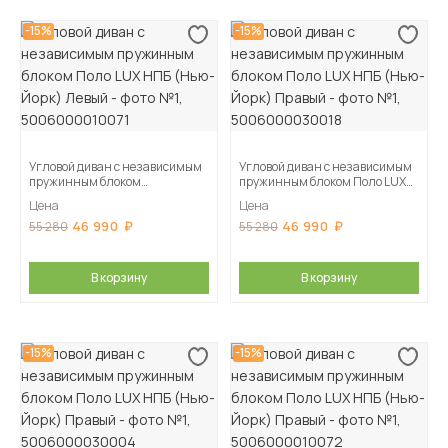
-15%
-15%
Угловой диван с независимым
Угловой диван с независимым
пружинным блоком
пружинным блоком Поло LUX
Поло LUX НПБ (Нью-Йорк)
НПБ (Нью-Йорк) Правый
Цена
Цена
Левый
46 990
46 990
55 280
55 280
В корзину
В корзину
-15%
-15%