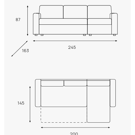
87
245
163
145
200