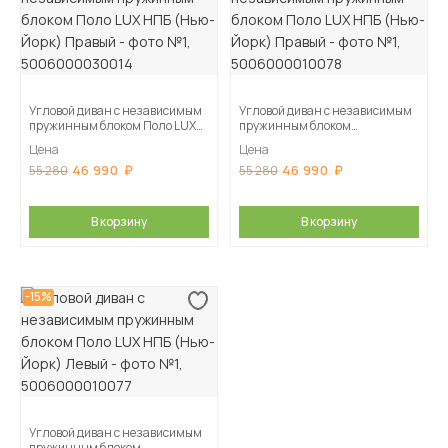
Угловой диван с независимым
Угловой диван с независимым
пружинным блоком Поло LUX
пружинным блоком
НПБ (Нью-Йорк) Правый
Поло LUX НПБ (Нью-Йорк)
Цена
Цена
Правый
46 990
46 990
55 280
55 280
В корзину
В корзину
-15%
Угловой диван с независимым
пружинным блоком