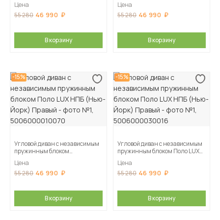
Поло LUX НПБ (Нью-Йорк)
НПБ (Нью-Йорк) Левый
Цена
Цена
Левый
46 990
46 990
55 280
55 280
В корзину
В корзину
-15%
-15%
Угловой диван с независимым
Угловой диван с независимым
пружинным блоком
пружинным блоком Поло LUX
Поло LUX НПБ (Нью-Йорк)
НПБ (Нью-Йорк) Правый
Цена
Цена
Правый
46 990
46 990
55 280
55 280
В корзину
В корзину