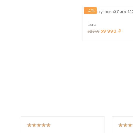
-4%
Диван угловой Лига-12
Цена
59 990
62 340