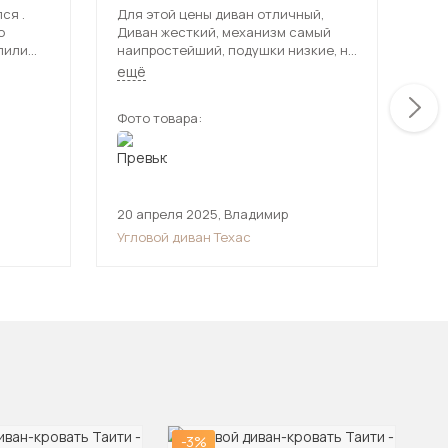
ся .
Для этой цены диван отличный,
Дос
о
Диван жесткий, механизм самый
на 
пили
наипростейший, подушки низкие, не
уто
как
перекрывают заднюю спинку, но с
хор
ещё
ещ
ержкой.
учетом цены, это мелочи. Были
рем
нюансы с дефектами, но с
Фото товара:
Фот
продавцом оперативно вопрос
решили. В целом все ок)
20 апреля 2025
,
Владимир
24 
Угловой диван Техас
Угл
-3%
-2