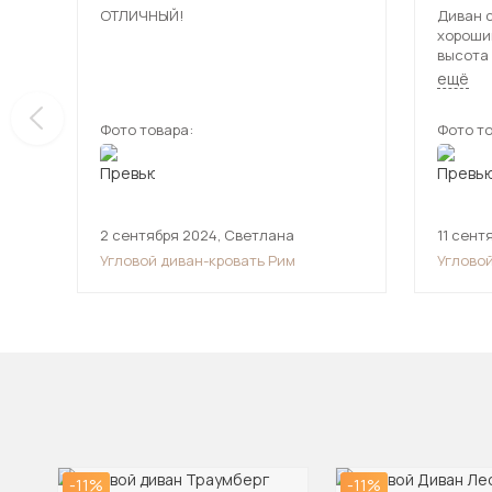
ОТЛИЧНЫЙ!
Диван с
хороший
высота 
лично я
ещё
не смог
нему. А
Фото товара:
Фото то
2 сентября 2024
,
Светлана
11 сент
Угловой диван-кровать Рим
Углово
-11%
-11%