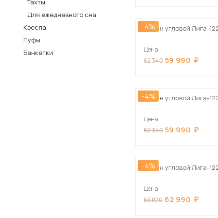
Тахты
Столы и стулья
Для ежедневного сна
-4%
Кресла
Шкафы и стеллажи
Диван угловой Лига-12
Пос
Пуфы
Комоды и тумбы
Цена
Банкетки
Вешалки и обувницы
59 990
62 340
Гарнитуры
-4%
Диван угловой Лига-12
Цена
59 990
62 340
-4%
Диван угловой Лига-12
Цена
62 990
65 870