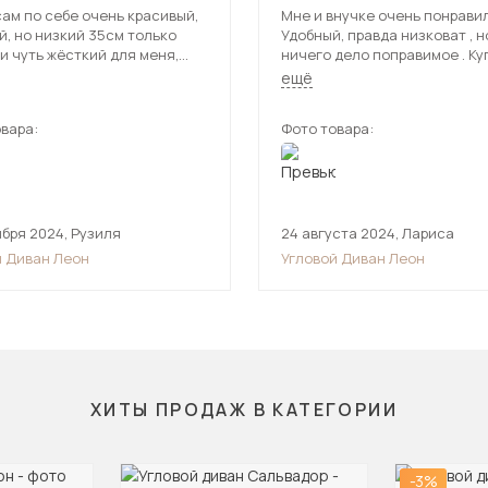
ам по себе очень красивый,
Мне и внучке очень понравил
, но низкий 35см только
Удобный, правда низковат , н
и чуть жёсткий для меня,
ничего дело поправимое . Ку
 спать на нем без матраса
мебельные ножки и стал так 
ещё
у,заказала ещё матрас к
надо. Правда привезли с зад
 так я довольна, рекомендую.
вара:
Фото товара:
ября 2024
,
Рузиля
24 августа 2024
,
Лариса
й Диван Леон
Угловой Диван Леон
ХИТЫ ПРОДАЖ В КАТЕГОРИИ
-3%