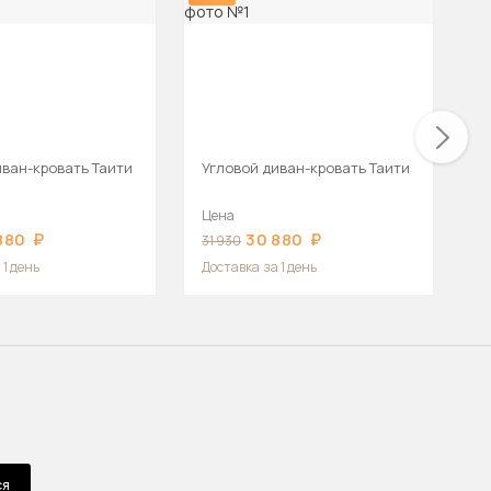
иван-кровать Таити
Угловой диван-кровать Таити
У
В
Цена
Ц
880
30 880
31 930
1
 1 день
Доставка
за 1 день
Д
ся