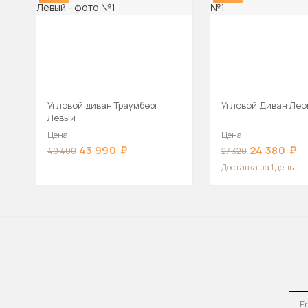
Угловой диван Траумберг
Угловой Диван Лео
Левый
Цена
Цена
43 990
24 380
49 400
27 320
Доставка
за 1 день
Emai