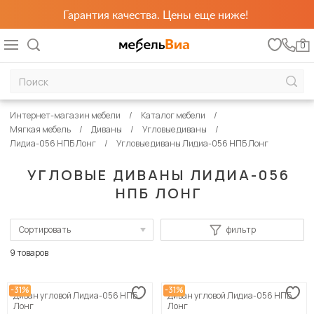
Гарантия качества. Цены еще ниже!
0
Интернет-магазин мебели
Каталог мебели
Мягкая мебель
Диваны
Угловые диваны
Лидиа-056 НПБ Лонг
Угловые диваны Лидиа-056 НПБ Лонг
УГЛОВЫЕ ДИВАНЫ ЛИДИА-056
НПБ ЛОНГ
Сортировать
фильтр
По популярности
9 товаров
Сначала дешевые
-31%
-31%
Диван угловой Лидиа-056 НПБ
Диван угловой Лидиа-056 НПБ
Сначала дорогие
Лонг
Лонг