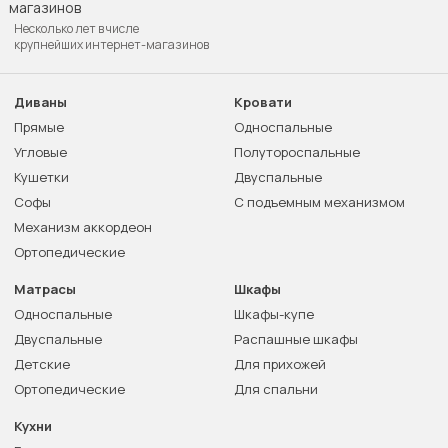
Несколько лет в числе
крупнейших интернет-магазинов
Диваны
Кровати
Прямые
Односпальные
Угловые
Полутороспальные
Кушетки
Двуспальные
Софы
С подъемным механизмом
Механизм аккордеон
Ортопедические
Матрасы
Шкафы
Односпальные
Шкафы-купе
Двуспальные
Распашные шкафы
Детские
Для прихожей
Ортопедические
Для спальни
Кухни