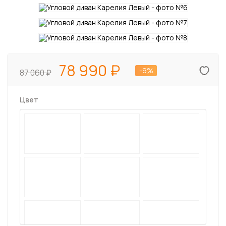
78 990
-9%
87 060
Цвет