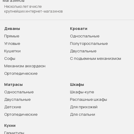
Несколько лет в числе
крупнейших интернет-магазинов
Диваны
Кровати
Прямые
Односпальные
Угловые
Полутороспальные
Кушетки
Двуспальные
Софы
С подъемным механизмом
Механизм аккордеон
Ортопедические
Матрасы
Шкафы
Односпальные
Шкафы-купе
Двуспальные
Распашные шкафы
Детские
Для прихожей
Ортопедические
Для спальни
Кухни
Гарнитуры