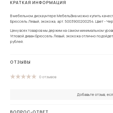
КРАТКАЯ ИНФОРМАЦИЯ
В мебельном дискаунтере МебельВиа можно купить качест
Брюссель Левый, экокожа, арт. 5003900200254. Цвет - Чер
Цену всех товаров мы держим на самом минимальном уровне
Угловой диван Брюссель Левый, экокожа отлично подойдет д
рублей.
ОТЗЫВЫ
0 отзывов
Добавьте отзыв, есл
ВОПРОС-ОТВЕТ