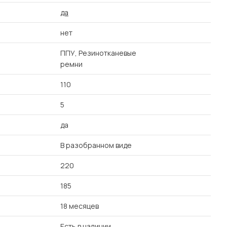
да
нет
ППУ, Резинотканевые
ремни
110
5
да
В разобранном виде
220
185
18 месяцев
Есть в наличии