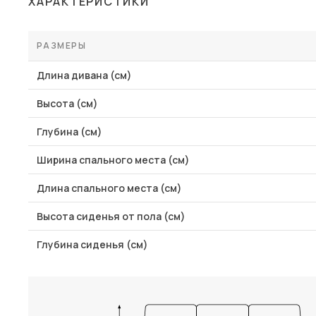
ХАРАКТЕРИСТИКИ
Столы и стулья
Шкафы и стеллажи
РАЗМЕРЫ
Пос
Комоды и тумбы
Длина дивана (см)
Вешалки и обувницы
Высота (см)
Гарнитуры
Глубина (см)
Ширина спального места (см)
Длина спального места (см)
Высота сиденья от пола (см)
Глубина сиденья (см)