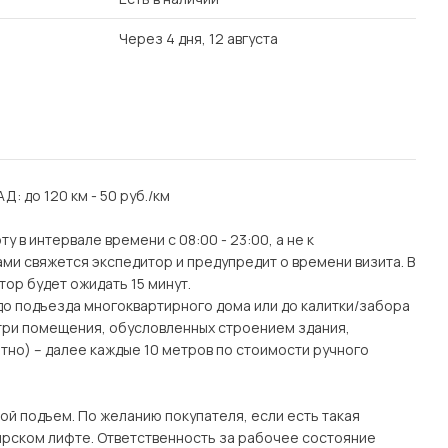
Через 4 дня, 12 августа
АД: до 120 км - 50 руб./км
 в интервале времени с 08:00 - 23:00, а не к
ми свяжется экспедитор и предупредит о времени визита. В
тор будет ожидать 15 минут.
(до подъезда многоквартирного дома или до калитки/забора
утри помещения, обусловленных строением здания,
тно) – далее каждые 10 метров по стоимости ручного
ой подъем. По желанию покупателя, если есть такая
рском лифте. Ответственность за рабочее состояние