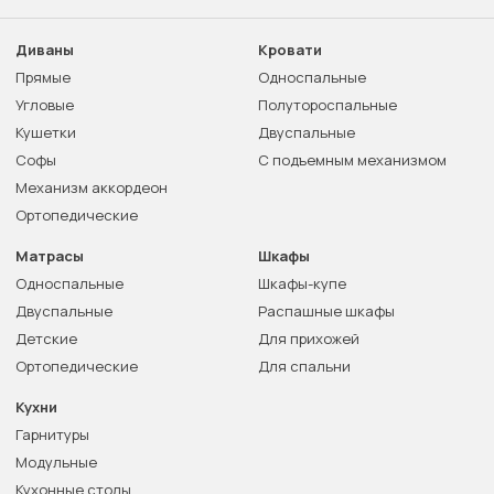
Диваны
Кровати
Прямые
Односпальные
Угловые
Полутороспальные
Кушетки
Двуспальные
Софы
С подъемным механизмом
Механизм аккордеон
Ортопедические
Матрасы
Шкафы
Односпальные
Шкафы-купе
Двуспальные
Распашные шкафы
Детские
Для прихожей
Ортопедические
Для спальни
Кухни
Гарнитуры
Модульные
Кухонные столы