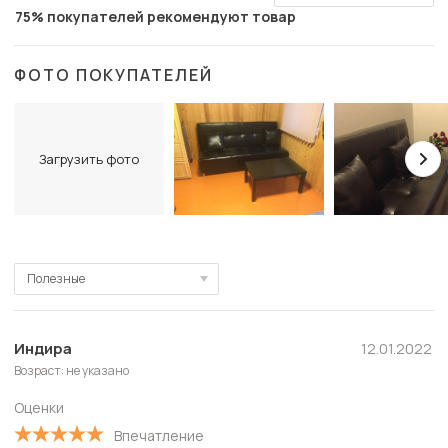
75% покупателей рекомендуют товар
ФОТО ПОКУПАТЕЛЕЙ
Загрузить фото
Полезные
Полезные
Новые
Индира
12.01.2022
Возраст: не указано
Старые
Оценки
С высокой оценкой
Впечатление
С низкой оценкой