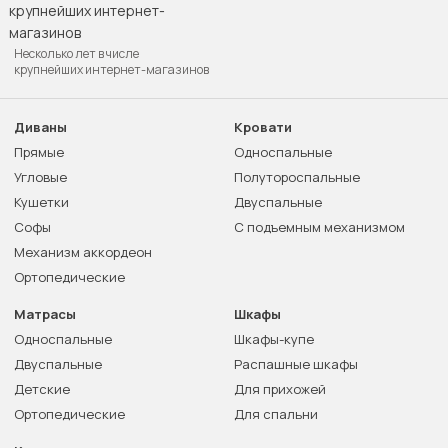
Несколько лет в числе
крупнейших интернет-магазинов
Диваны
Кровати
Прямые
Односпальные
Угловые
Полутороспальные
Кушетки
Двуспальные
Софы
С подъемным механизмом
Механизм аккордеон
Ортопедические
Матрасы
Шкафы
Односпальные
Шкафы-купе
Двуспальные
Распашные шкафы
Детские
Для прихожей
Ортопедические
Для спальни