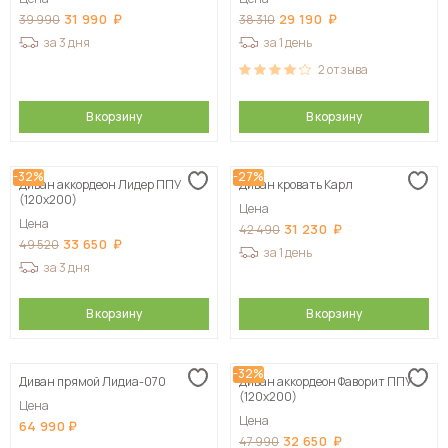
31 990
29 190
39 990
38 310
за 3 дня
за 1 день
2
отзыва
В корзину
В корзину
-32%
-27%
Диван аккордеон Лидер ППУ
Диван кровать Карл
(120х200)
Цена
Цена
31 230
42 490
33 650
49 520
за 1 день
за 3 дня
В корзину
В корзину
-32%
Диван прямой Лидиа-070
Диван аккордеон Фаворит ППУ
(120х200)
Цена
Цена
64 990
32 650
47 990