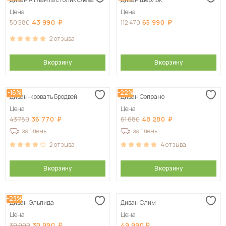
Сначала дорогие
Цена
Цена
43 990
65 990
50 580
112 470
2
отзыва
В корзину
В корзину
-16%
-22%
Диван-кровать Бродвей
Диван Сопрано
Цена
Цена
36 770
48 280
43 780
61 680
за 1 день
за 1 день
2
отзыва
4
отзыва
В корзину
В корзину
-23%
Диван Эльпида
Диван Слим
Цена
Цена
30 990
49 990
39 990