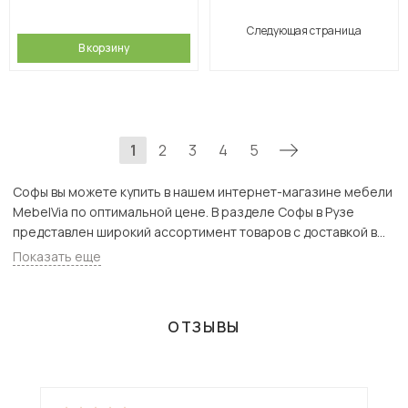
Следующая страница
В корзину
1
2
3
4
5
Софы вы можете купить в нашем интернет-магазине мебели
MebelVia по оптимальной цене. В разделе Софы в Рузе
представлен широкий ассортимент товаров с доставкой в
Москве и Подмосковью, включая Руза. Всего товаров в
Показать еще
категории «Софы» - 2798 шт.
ОТЗЫВЫ