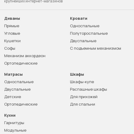
крупнейших интернет-магазинов
Диваны
Кровати
Прямые
Односпальные
Угловые
Полутороспальные
Кушетки
Двуспальные
Софы
С подъемным механизмом
Механизм аккордеон
Ортопедические
Матрасы
Шкафы
Односпальные
Шкафы-купе
Двуспальные
Распашные шкафы
Детские
Для прихожей
Ортопедические
Для спальни
Кухни
Гарнитуры
Модульные