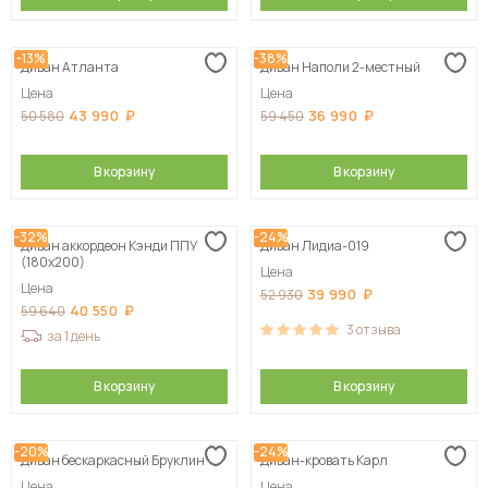
-13%
-38%
Диван Атланта
Диван Наполи 2-местный
Цена
Цена
43 990
36 990
50 580
59 450
В корзину
В корзину
-32%
-24%
Диван аккордеон Кэнди ППУ
Диван Лидиа-019
(180х200)
Цена
Цена
39 990
52 930
40 550
59 640
3
отзыва
за 1 день
В корзину
В корзину
-20%
-24%
Диван бескаркасный Бруклин
Диван-кровать Карл
Цена
Цена