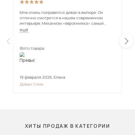
Мне очень понравился диван в велюре. Он
Отл
отлично смотрится в нашем современном
интерьере. Механизм «еврокнижка» самый
удобный из всех. Превратить в полноценное
ещё
спальное место можно за минуту.
Фото товара:
Фот
19 февраля 2026
,
Елена
30 
Диван Слим
Мн
див
ХИТЫ ПРОДАЖ В КАТЕГОРИИ