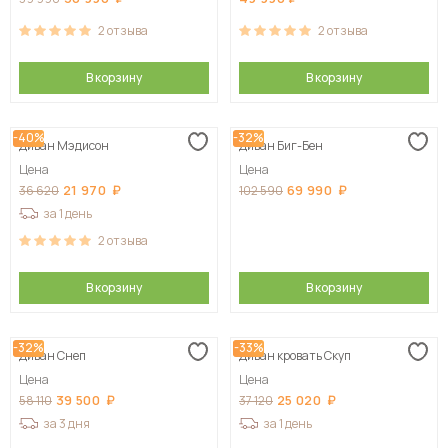
2
отзыва
2
отзыва
В корзину
В корзину
-40%
-32%
Диван Мэдисон
Диван Биг-Бен
Цена
Цена
21 970
69 990
36 620
102 590
за 1 день
2
отзыва
В корзину
В корзину
-32%
-33%
Диван Снеп
Диван кровать Скуп
Цена
Цена
39 500
25 020
58 110
37 120
за 3 дня
за 1 день