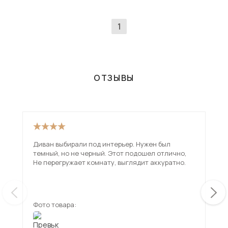
1
ОТЗЫВЫ
Диван выбирали под интерьер. Нужен был
Оче
темный, но не черный. Этот подошел отлично,
Не перегружает комнату, выглядит аккуратно.
Фото товара:
Фот