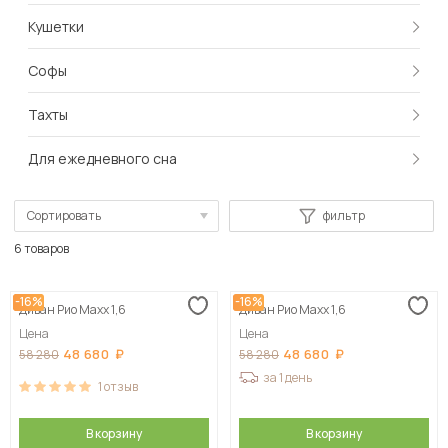
Кушетки
Софы
Тахты
Для ежедневного сна
Сортировать
фильтр
По популярности
6 товаров
Сначала дешевые
-16%
-16%
Диван Рио Maxx 1,6
Диван Рио Maxx 1,6
Сначала дорогие
Цена
Цена
48 680
48 680
58 280
58 280
за 1 день
1
отзыв
В корзину
В корзину