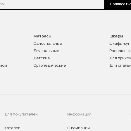
l
Подписать
Матрасы
Шкафы
Односпальные
Шкафы-куп
Двуспальные
Распашны
Детские
Для прихо
змом
Ортопедические
Для спаль
Для покупателей
Информация
Каталог
О компании