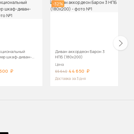
-32%
-2
кциональный
Диван аккордеон Барон 3
М
ер шкаф-диван-
НПБ (180х200)
т
к
Цена
Ц
 500
44 650
65 640
8
Доставка
за 3 дня