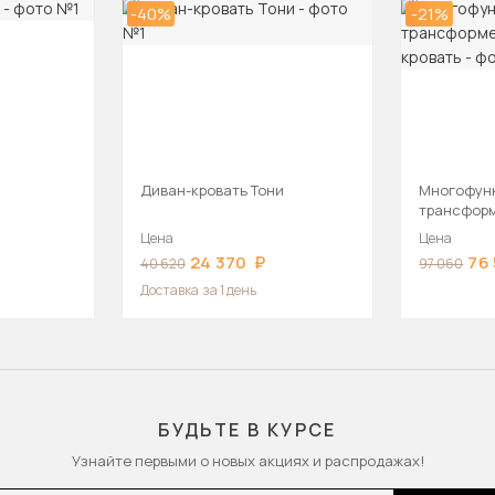
-40%
-21%
Диван-кровать Тони
Многофун
трансформ
кровать
Цена
Цена
24 370
76
40 620
97 060
Доставка
за 1 день
БУДЬТЕ В КУРСЕ
Узнайте первыми о новых акциях и распродажах!