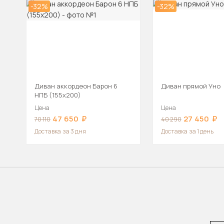
-32%
-32%
Диван аккордеон Барон 6
Диван прямой Уно
НПБ (155х200)
Цена
Цена
47 650
27 450
70 110
40 290
Доставка
за 3 дня
Доставка
за 1 день