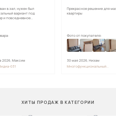
ван в зал, нужен был
Прекрасное решение для ма
сальный вариант под
квартиры
ер и повседневное
ование. В итоге оказался
обнее, чем ожидал.
вара:
Фото от покупателя:
а 2026
,
Максим
30 мая 2026
,
Низам
Лидиа-031
Многофункциональный
трансформер шкаф-диван-кр
ХИТЫ ПРОДАЖ В КАТЕГОРИИ