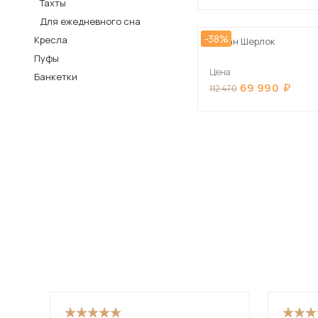
Тахты
Столы и стулья
Для ежедневного сна
-38%
Кресла
Шкафы и стеллажи
Диван Шерлок
Пос
Пуфы
Комоды и тумбы
Цена
Банкетки
Вешалки и обувницы
69 990
112 470
Гарнитуры