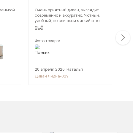
ленькой
Очень приятный диван, выглядит
Иск
современно и аккуратно. Уютный,
и о
удобный, не слишком мягкий и не
рас
твердый. Описанию на сайте
Исп
ещё
ещ
сооьветствует.
спа
Фото товара:
Фот
20 апреля 2026
,
Наталья
7 а
Диван Лидиа-029
Див
овать