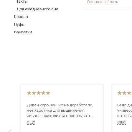
Тахты
Доставка
за 1 день
Столы и стулья
Для ежедневного сна
Кресла
Шкафы и стеллажи
Пос
Пуфы
Комоды и тумбы
Банкетки
Вешалки и обувницы
Гарнитуры
Диван хороший, но не доработали,
Взял ди
нет хвостика для выдвижения
универ
дивана, приходится подсовывать
интерь
руки чтобы раздвинуть.
использ
ещё
ещё
даже уд