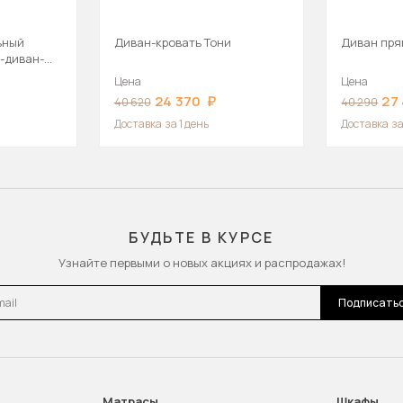
ьный
Диван-кровать Тони
Диван пря
-диван-
Цена
Цена
24 370
27
40 620
40 290
Доставка
за 1 день
Доставка
за
БУДЬТЕ В КУРСЕ
Узнайте первыми о новых акциях и распродажах!
l
Подписать
Матрасы
Шкафы