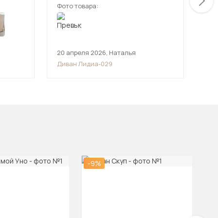
Фото товара:
Фот
20 апреля 2026
,
Наталья
7 а
Диван Лидиа-029
Див
овать
-9%
-2