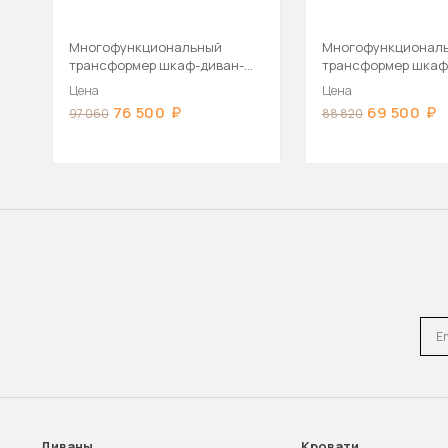
Многофункциональный
Многофункционал
трансформер шкаф-диван-
трансформер шкаф
кровать
кровать
Цена
Цена
76 500
69 500
97 060
88 820
Emai
Диваны
Кровати