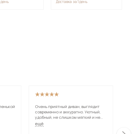
1 день
Доставка
за 1 день
 мебель для гостиных
ленькой
Очень приятный диван, выглядит
Иск
современно и аккуратно. Уютный,
и о
удобный, не слишком мягкий и не
рас
твердый. Описанию на сайте
Исп
ещё
ещ
сооьветствует.
спа