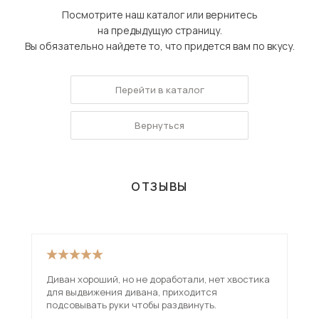
Посмотрите наш каталог или вернитесь
на предыдущую страницу.
Вы обязательно найдете то, что придется вам по вкусу.
Перейти в каталог
Вернуться
ОТЗЫВЫ
Диван хороший, но не доработали, нет хвостика
Взя
для выдвижения дивана, приходится
вар
подсовывать руки чтобы раздвинуть.
исп
чем