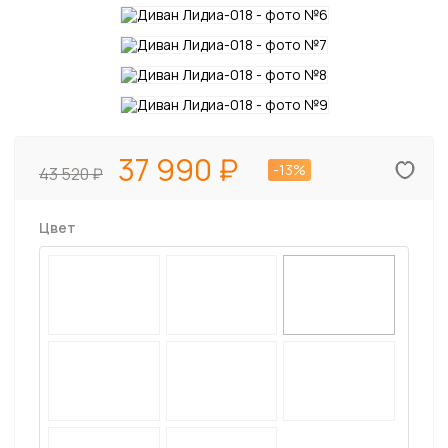
37 990
-13%
43 520
Цвет