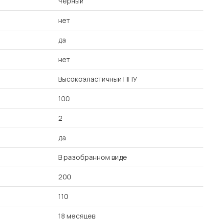
Черный
нет
да
нет
Высокоэластичный ППУ
100
2
да
В разобранном виде
200
110
18 месяцев