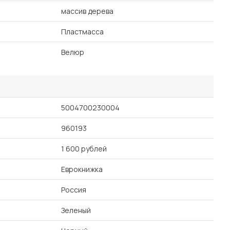
массив дерева
Пластмасса
Велюр
5004700230004
960193
1 600 рублей
Еврокнижка
Россия
Зеленый