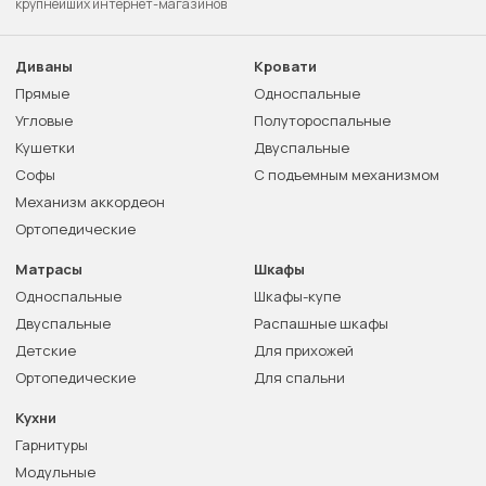
крупнейших интернет-магазинов
Диваны
Кровати
Прямые
Односпальные
Угловые
Полутороспальные
Кушетки
Двуспальные
Софы
С подъемным механизмом
Механизм аккордеон
Ортопедические
Матрасы
Шкафы
Односпальные
Шкафы-купе
Двуспальные
Распашные шкафы
Детские
Для прихожей
Ортопедические
Для спальни
Кухни
Гарнитуры
Модульные