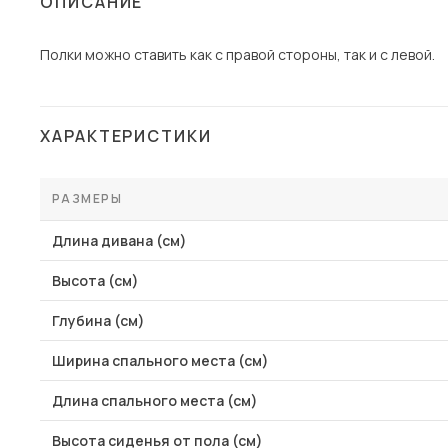
ОПИСАНИЕ
Столы и стулья
Полки можно ставить как с правой стороны, так и с левой.
Шкафы и стеллажи
Пос
Комоды и тумбы
Вешалки и обувницы
ХАРАКТЕРИСТИКИ
Гарнитуры
РАЗМЕРЫ
Длина дивана (см)
Высота (см)
Глубина (см)
Ширина спального места (см)
Длина спального места (см)
Высота сиденья от пола (см)