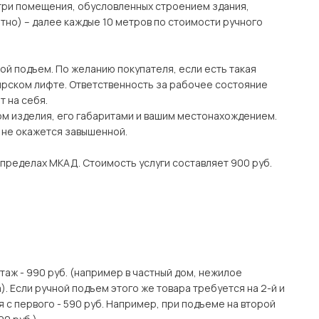
утри помещения, обусловленных строением здания,
тно) – далее каждые 10 метров по стоимости ручного
ой подъем. По желанию покупателя, если есть такая
рском лифте. Ответственность за рабочее состояние
 на себя.
ом изделия, его габаритами и вашим местонахождением.
о не окажется завышенной.
 пределах МКАД. Стоимость услуги составляет 900 руб.
этаж - 990 руб. (например в частный дом, нежилое
. Если ручной подъем этого же товара требуется на 2-й и
я с первого - 590 руб. Например, при подъеме на второй