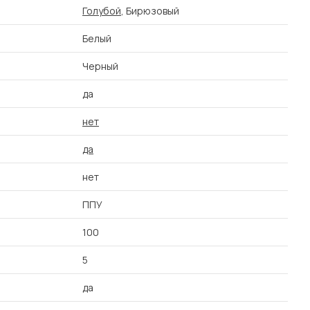
Голубой
, Бирюзовый
Белый
Черный
да
нет
да
нет
ППУ
100
5
да