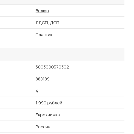
Велюр
ЛДСП, ДСП
Пластик
5003900370302
888189
4
1 990 рублей
Еврокнижка
Россия