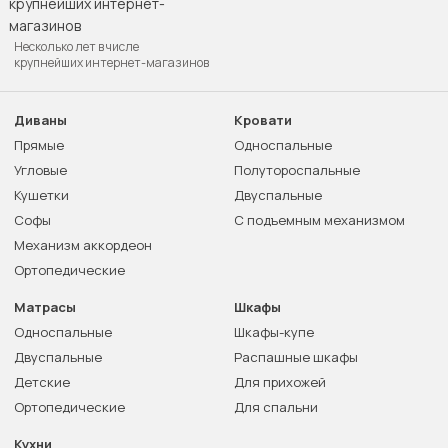
Несколько лет в числе
крупнейших интернет-магазинов
Диваны
Кровати
Прямые
Односпальные
Угловые
Полутороспальные
Кушетки
Двуспальные
Софы
С подъемным механизмом
Механизм аккордеон
Ортопедические
Матрасы
Шкафы
Односпальные
Шкафы-купе
Двуспальные
Распашные шкафы
Детские
Для прихожей
Ортопедические
Для спальни
Кухни