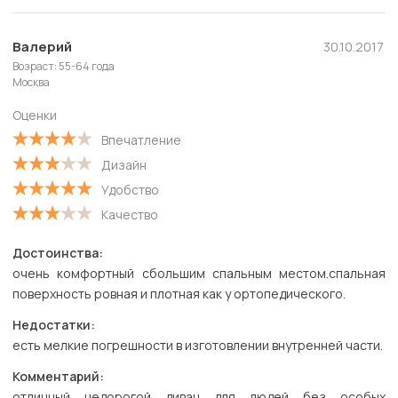
Полезные
Новые
Валерий
30.10.2017
Возраст: 55-64 года
Старые
Москва
С высокой оценкой
Оценки
С низкой оценкой
Впечатление
Дизайн
Удобство
Качество
Достоинства:
очень комфортный сбольшим спальным местом.спальная
поверхность ровная и плотная как у ортопедического.
Недостатки:
есть мелкие погрешности в изготовлении внутренней части.
Комментарий:
отличный недорогой диван для людей без особых