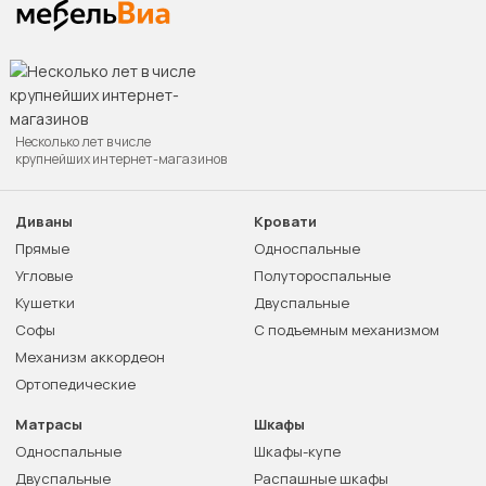
Несколько лет в числе
крупнейших интернет-магазинов
Диваны
Кровати
Прямые
Односпальные
Угловые
Полутороспальные
Кушетки
Двуспальные
Софы
С подъемным механизмом
Механизм аккордеон
Ортопедические
Матрасы
Шкафы
Односпальные
Шкафы-купе
Двуспальные
Распашные шкафы