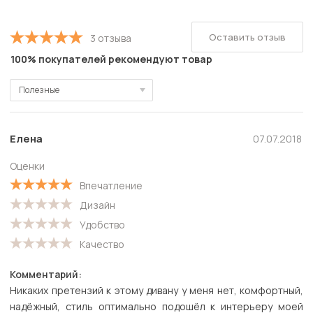
Оставить отзыв
3 отзыва
100% покупателей рекомендуют товар
Полезные
Полезные
Новые
Елена
07.07.2018
Старые
Оценки
С высокой оценкой
Впечатление
С низкой оценкой
Дизайн
Удобство
Качество
Комментарий:
Никаких претензий к этому дивану у меня нет, комфортный,
надёжный, стиль оптимально подошёл к интерьеру моей