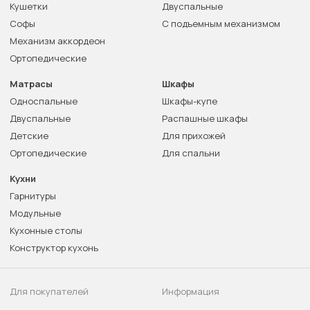
Кушетки
Двуспальные
Софы
С подъемным механизмом
Механизм аккордеон
Ортопедические
Матрасы
Шкафы
Односпальные
Шкафы-купе
Двуспальные
Распашные шкафы
Детские
Для прихожей
Ортопедические
Для спальни
Кухни
Гарнитуры
Модульные
Кухонные столы
Конструктор кухонь
Для покупателей
Информация