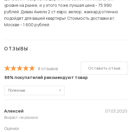
уровне на рынке, и у этого тоже лучшая цена - 75 990
рублей. Диван Амели 2 ст евро, велюр, жаккард отлично
подойдет для вашей квартиры! Стоимость доставки в г.
Москве - 1 600 рублей.
ОТЗЫВЫ
Оставить отзыв
8 отзывов
88% покупателей рекомендуют товар
Полезные
Полезные
Новые
Алексей
07.03.2020
Возраст: не указано
Старые
Оценки
С высокой оценкой