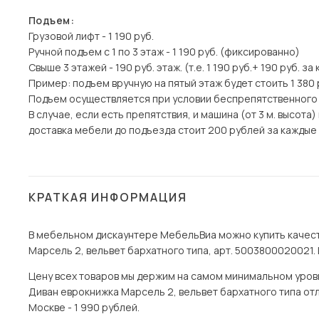
Подъем:
Грузовой лифт - 1 190 руб.
Ручной подъем с 1 по 3 этаж - 1 190 руб. (фиксированно)
Свыше 3 этажей - 190 руб. этаж. (т.е. 1 190 руб.+ 190 руб. з
Пример: подъем вручную на пятый этаж будет стоить 1 380 
Подъем осуществляется при условии беспрепятственного
В случае, если есть препятствия, и машина (от 3 м. высот
доставка мебели до подъезда стоит 200 рублей за каждые 1
КРАТКАЯ ИНФОРМАЦИЯ
В мебельном дискаунтере МебельВиа можно купить качест
Марсель 2, вельвет бархатного типа, арт. 5003800020021. 
Цену всех товаров мы держим на самом минимальном уровне 
Диван еврокнижка Марсель 2, вельвет бархатного типа отл
Москве - 1 990 рублей.