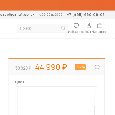
+7 (495) 660-06-07
зать обратный звонок
c 09:00 до 21:00
0
Избранное
Войти
Корзина
тумбы
Диваны
К
Механизм раскладки
Дополнение
Дополнение
Тип помещения
Конструктор кухонь
Мебель для дачи
столики
Прямые
М
Аккордеон
Ортопедические основания
Матрасы-топперы
В гостиную
Диваны для дачи
44 990
-24%
58 820
формеры
Угловые
К
Выкатной
Подушки
Наматрасники
В спальню
Кровати для дачи
К
Дельфин
Подушки
В детскую
Кухни для дачи
левизор
Кухонные диваны
Еврокнижка
В прихожую
Матрасы для дачи
Цвет
Кухонные уголки
П
Клик-клак
В коридор
Стенки для дачи
Б
Книжка
На балкон
Столы для дачи
Кушетки
Пума
Стулья для дачи
Софы
Пантограф
Шкафы для дачи
Тахты
Тик-так
Шкафы-купе для дачи