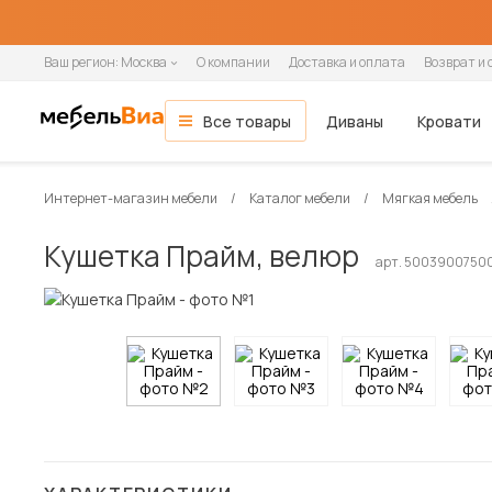
Ваш регион:
Москва
О компании
Доставка и оплата
Возврат и 
Все товары
Диваны
Кровати
Мебель для гостиной
Все диваны
Все кровати
Все матрасы
Все шкафы
Все кухни и столовые группы
Все товары распродажи
Гостиная
ОСНОВНЫЕ КАТЕГОРИИ
Интернет-магазин мебели
Каталог мебели
Мягкая мебель
Гостиные
Спальня
Тип помещения
Ширина кровати
Ширина матраса
Шкафы-купе
Готовые кухни
Мягкая мебель
Вид
По назначению
Назначение
Распашные шкафы
Модульные кухни
Зона сна
Кушетка Прайм, велюр
Кухня
арт. 5003900750
Модульные гостиные
В гостиную
90 см
80 см
2-дверные
Прямые кухни
Диваны
Прямые
Односпальные
Односпальные
1-дверные
Навесные шкафы
Кровати
Стенки
В детскую
140 см
90 см
3-дверные
Угловые кухни
Прямые диваны
Угловые
Полутораспальные
Двуспальные
2-дверные
Напольные тумбы
Односпальные кровати
Прихожая
Настенные полки
В офис
160 см
120 см
4-дверные
Угловые диваны
Кушетки
Двуспальные
3-дверные
Шкафы-пеналы
Двуспальные кровати
Детская
В кафе и рестораны
180 см
140 см
Кресла-кровати
Софы
4-дверные
Шкафы под мойку
Детские кровати
Кабинет
200 см
160 см
Тахты
5-дверные
Матрасы
Кухонные диваны
180 см
Дача
Кухонные уголки
Диваны и кресла
Кровати и матрасы