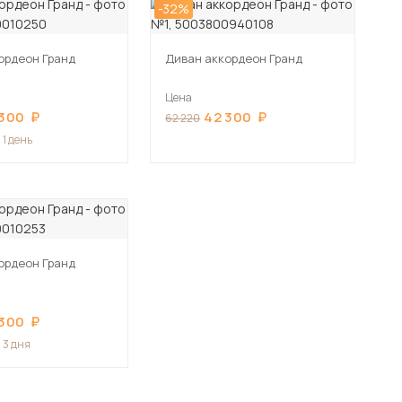
-32%
ордеон Гранд
Диван аккордеон Гранд
Цена
 300
42 300
62 220
 1 день
ордеон Гранд
 300
 3 дня