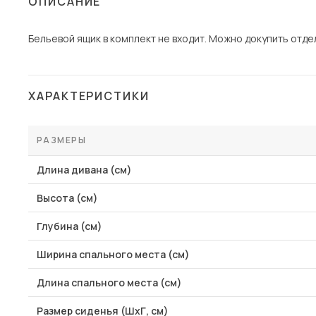
ОПИСАНИЕ
Столы и стулья
Бельевой ящик в комплект не входит. Можно докупить отде
Шкафы и стеллажи
Пос
Комоды и тумбы
Вешалки и обувницы
ХАРАКТЕРИСТИКИ
Гарнитуры
РАЗМЕРЫ
Длина дивана (см)
Высота (см)
Глубина (см)
Ширина спального места (см)
Длина спального места (см)
Размер сиденья (ШхГ, см)