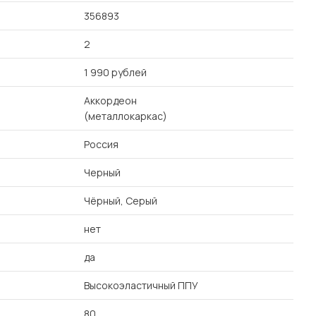
356893
2
1 990 рублей
Аккордеон
(металлокаркас)
Россия
Черный
Чёрный, Серый
нет
да
Высокоэластичный ППУ
80