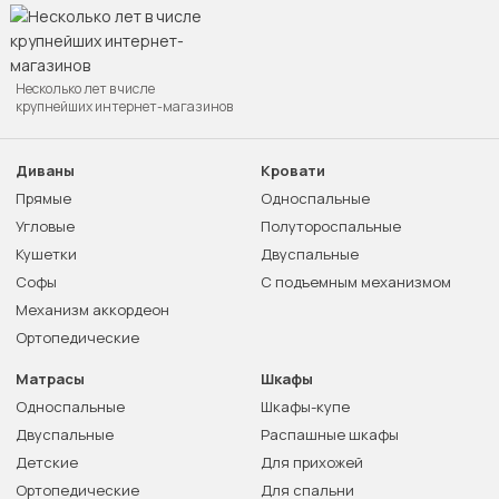
Несколько лет в числе
крупнейших интернет-магазинов
Диваны
Кровати
Прямые
Односпальные
Угловые
Полутороспальные
Кушетки
Двуспальные
Софы
С подъемным механизмом
Механизм аккордеон
Ортопедические
Матрасы
Шкафы
Односпальные
Шкафы-купе
Двуспальные
Распашные шкафы
Детские
Для прихожей
Ортопедические
Для спальни