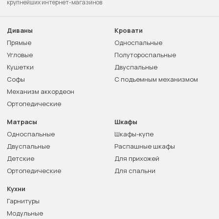
крупнейших интернет-магазинов
Диваны
Кровати
Прямые
Односпальные
Угловые
Полутороспальные
Кушетки
Двуспальные
Софы
С подъемным механизмом
Механизм аккордеон
Ортопедические
Матрасы
Шкафы
Односпальные
Шкафы-купе
Двуспальные
Распашные шкафы
Детские
Для прихожей
Ортопедические
Для спальни
Кухни
Гарнитуры
Модульные