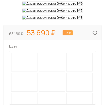
53 690
-15%
63 160
Цвет