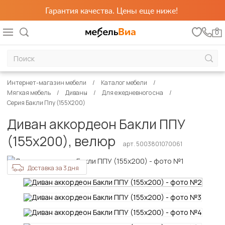
Гарантия качества. Цены еще ниже!
0
Интернет-магазин мебели
Каталог мебели
Мягкая мебель
Диваны
Для ежедневного сна
Серия Бакли Ппу (155Х200)
Диван аккордеон Бакли ППУ
(155х200), велюр
арт. 5003801070061
Доставка за 3 дня