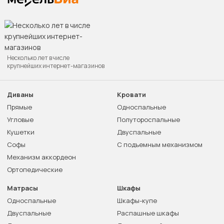
Несколько лет в числе
крупнейших интернет-магазинов
Диваны
Кровати
Прямые
Односпальные
Угловые
Полутороспальные
Кушетки
Двуспальные
Софы
С подъемным механизмом
Механизм аккордеон
Ортопедические
Матрасы
Шкафы
Односпальные
Шкафы-купе
Двуспальные
Распашные шкафы