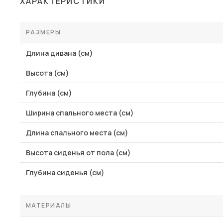
ХАРАКТЕРИСТИКИ
Столы и стулья
Шкафы и стеллажи
РАЗМЕРЫ
Пос
Комоды и тумбы
Длина дивана (см)
Вешалки и обувницы
Высота (см)
Гарнитуры
Глубина (см)
Ширина спального места (см)
Длина спального места (см)
Высота сиденья от пола (см)
Глубина сиденья (см)
МАТЕРИАЛЫ