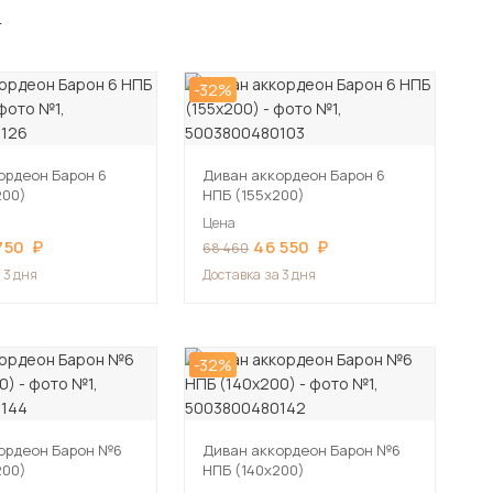
»
-32%
ордеон Барон 6
Диван аккордеон Барон 6
200)
НПБ (155х200)
Цена
750
46 550
68 460
 3 дня
Доставка
за 3 дня
-32%
ордеон Барон №6
Диван аккордеон Барон №6
200)
НПБ (140х200)