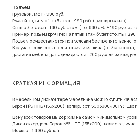
Подъем:
Грузовой лифт - 990 руб.
Ручной подъем с 1 по 3 этаж - 990 руб. (фиксированно)
Свыше 3 этажей - 190 руб. этаж. (т.е. 990 руб.+ 190 руб. за 
Пример: подъем вручную на пятый этаж будет стоить 1 290
Подъем осуществляется при условии беспрепятственного
В случае, если есть препятствия, и машина (от 3 м. высот
доставка мебели до подъезда стоит 200 рублей за каждые 1
КРАТКАЯ ИНФОРМАЦИЯ
В мебельном дискаунтере МебельВиа можно купить качест
Барон №6 НПБ (155х200), велюр, арт. 5003800480143. Цвет
Цену всех товаров мы держим на самом минимальном уровне
Диван аккордеон Барон №6 НПБ (155х200), велюр отлично п
Москве - 1 990 рублей.