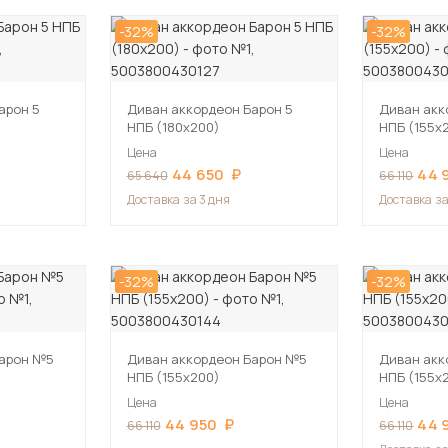
-32%
-32%
арон 5
Диван аккордеон Барон 5
Диван акк
НПБ (180х200)
НПБ (155х
Цена
Цена
44 650
44 
65 640
66 110
Доставка
за 3 дня
Доставка
за
-32%
-32%
Барон №5
Диван аккордеон Барон №5
Диван акк
НПБ (155х200)
НПБ (155х
Цена
Цена
44 950
44 
66 110
66 110