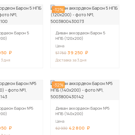
-32%
ордеон Барон 5
Диван аккордеон Барон 5
200)
НПБ (120х200)
Цена
950
39 250
57 750
 3 дня
Доставка
за 3 дня
-32%
ордеон Барон №5
Диван аккордеон Барон №5
200)
НПБ (140х200)
Цена
950
42 800
62 930