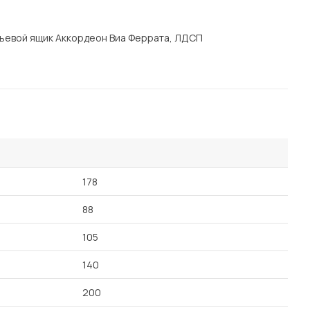
Посмотреть все шкафы
Посмотреть все кровати
льевой ящик Аккордеон Виа Феррата, ЛДСП
мотреть все кухни и столовые группы
Все товары распродажи
Посмотреть все диваны
Посмотреть всю
178
88
105
140
200