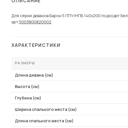
ОПИСАНИЕ
Столы и стулья
Для серии диванов Барон 5 ППУ/НПБ 140х200 подходит Бе
Шкафы и стеллажи
Пос
арт.
5003800820002
Комоды и тумбы
Вешалки и обувницы
Гарнитуры
ХАРАКТЕРИСТИКИ
РАЗМЕРЫ
Длина дивана (см)
Высота (см)
Глубина (см)
Ширина спального места (см)
Длина спального места (см)