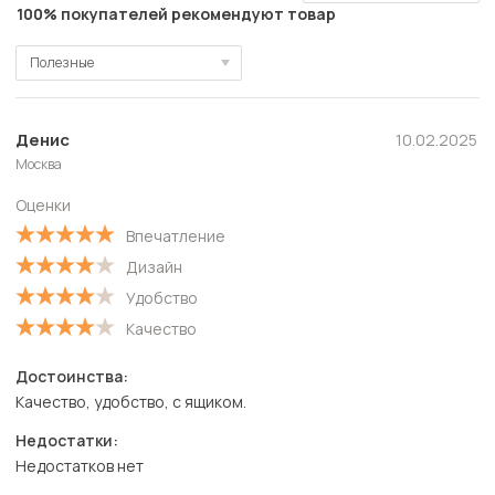
100% покупателей рекомендуют товар
Полезные
Полезные
Новые
Денис
10.02.2025
Москва
Старые
Оценки
С высокой оценкой
Впечатление
С низкой оценкой
Дизайн
Удобство
Качество
Достоинства:
Качество, удобство, с ящиком.
Недостатки:
Недостатков нет