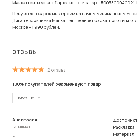
Манхэттен, вельвет бархатного типа, арт. 5003800040021. 
Цену всех товаров мы держим на самом минимальном уровне 
Диван еврокнижка Манхэттен, вельвет бархатного типа отл
Москве - 1 990 рублей.
ОТЗЫВЫ
2 отзыва
100% покупателей рекомендуют товар
Полезные
Полезные
Анастасия
Достоинст
Новые
Балашиха
Раскладка
Материал 
Старые