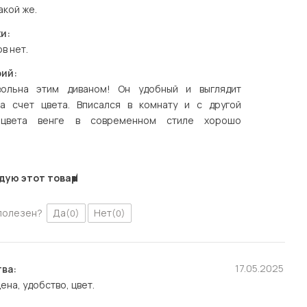
акой же.
и:
в нет.
ий:
ольна этим диваном! Он удобный и выглядит
а счет цвета. Вписался в комнату и с другой
цвета венге в современном стиле хорошо
дую этот товар
полезен?
Да
Нет
(0)
(0)
17.05.2025
ва:
ена, удобство, цвет.