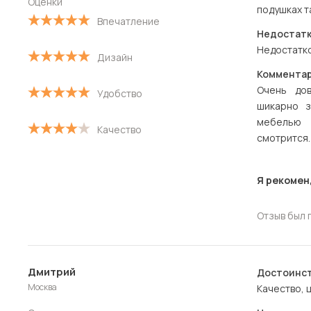
Оценки
подушках т
Впечатление
С высокой оценкой
Недостатк
Недостатко
Дизайн
С низкой оценкой
Комментар
Очень дов
Удобство
шикарно з
мебелью 
Качество
смотрится.
Я рекомен
Отзыв был 
Дмитрий
Достоинст
Москва
Качество, ц