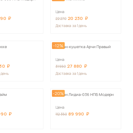
Цена
990
20 230
22 270
Доставка
за 1 день
-12%
икке
Диван-кушетка Арчи Правый
Цена
30
27 880
31 550
1 день
Доставка
за 1 день
-20%
райм
Диван Лидиа-036 НПБ Модерн
Цена
990
89 990
112 350