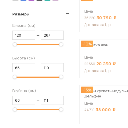
Цена
Размеры
30 790
36 220
Доставка
за 1 день
Ширина (см)
—
-10%
Кушетка Фан
Цена
Высота (см)
20 230
22 550
—
Доставка
за 1 день
-15%
Глубина (см)
Диван кровать модуль
Дельфин
—
Цена
38 000
44 710