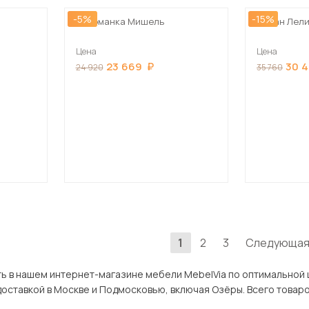
-5%
-15%
Оттоманка Мишель
Диван Лели
Цена
Цена
23 669
30 
24 920
35 760
1
2
3
Следующа
нтернет-магазине мебели MebelVia по оптимальной цене. В разделе Кушетки в Озёрах представл
ассортимент товаров с доставкой в Москве и П