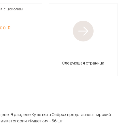
я с цоколем
400
Следующая страница
я
ен широкий
одмосковью, включая Озёры. Всего товаров в категории «Кушетки» - 56 шт.