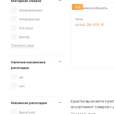
Материал обивки
-5%
Оттоманка Мишель
Микровельвет
Микровелюр
Цена
28 405
29 900
Рогожка
Велюр
Показать еще
Наличие механизма
раскладки
да
нет
Кушетки вы можете купить в нашем и
Механизм раскладки
Выкатной
Показать еще