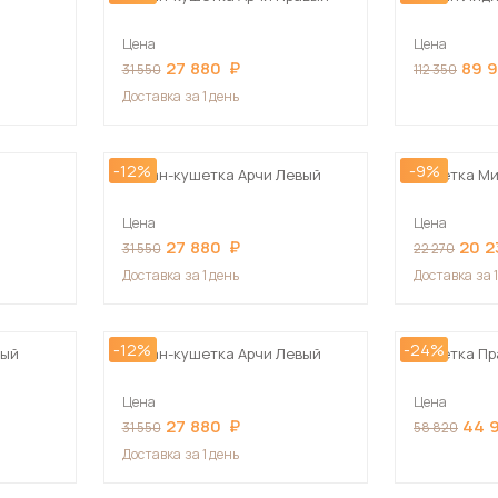
Цена
Цена
27 880
89 
31 550
112 350
Доставка
за 1 день
-12%
-9%
Диван-кушетка Арчи Левый
Кушетка М
Цена
Цена
27 880
20 2
31 550
22 270
Доставка
за 1 день
Доставка
за 
-12%
-24%
ный
Диван-кушетка Арчи Левый
Кушетка П
Цена
Цена
27 880
44 
31 550
58 820
Доставка
за 1 день