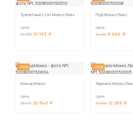
Туалетный стол Мокко Люкс
Пуф Мокко Люкс
Цена
Цена
21 193
8 906
34 320
14 420
-38%
-38%
Комод Мокко
Зеркало Мокко Лю
Цена
Цена
20 540
12 288
33 270
19 900