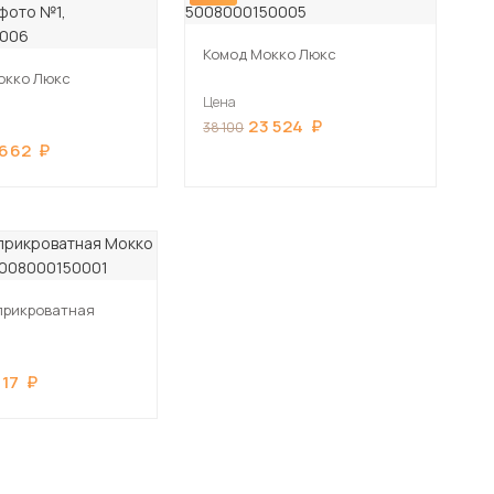
Комод Мокко Люкс
окко Люкс
Цена
23 524
38 100
 662
прикроватная
917