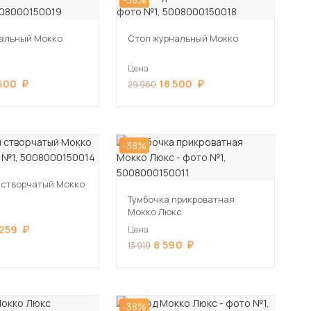
альный Мокко
Стол журнальный Мокко
Цена
 500
18 500
29 960
-38%
 створчатый Мокко
Тумбочка прикроватная
Мокко Люкс
259
Цена
8 590
13 910
-38%