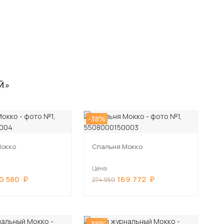
Й»
-38%
Мокко
Спальня Мокко
Цена
0 580
169 772
274 950
-38%