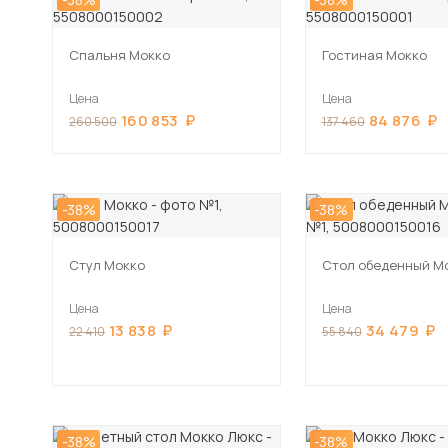
Спальня Мокко
Гостиная Мокко
Цена
Цена
160 853
84 876
260 500
137 460
-38%
-38%
Стул Мокко
Стол обеденный М
Цена
Цена
13 838
34 479
22 410
55 840
-38%
-38%