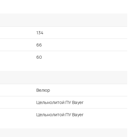
Посмотреть все шкафы
Посмотреть все кровати
мотреть все кухни и столовые группы
Все товары распродажи
Посмотреть все диваны
134
66
Посмотреть всю
60
Велюр
Цельнолитой ПУ Bayer
Цельнолитой ПУ Bayer