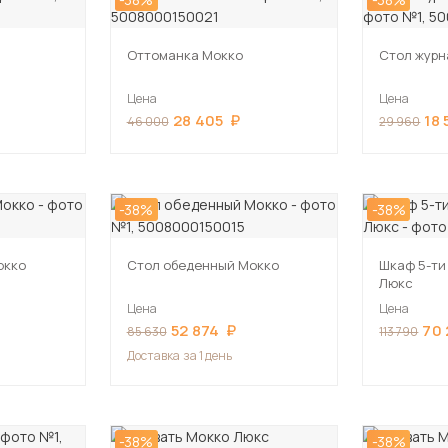
Оттоманка Мокко
Стол журн
Цена
Цена
28 405
18
46 000
29 960
-38%
-38%
окко
Стол обеденный Мокко
Шкаф 5-ти
Люкс
Цена
Цена
52 874
70 
85 630
113 790
Доставка
за 1 день
-38%
-38%