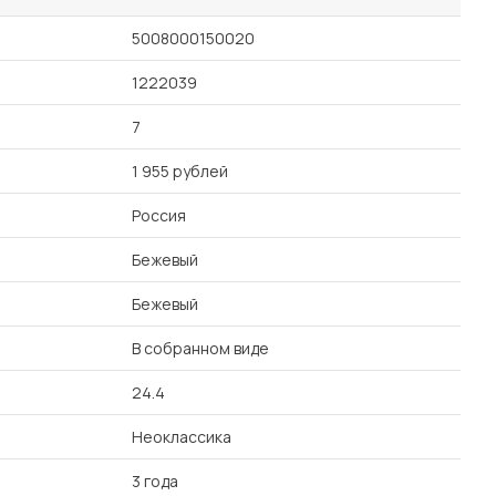
5008000150020
1222039
7
1 955 рублей
Россия
Бежевый
Бежевый
В собранном виде
24.4
Неоклассика
3 года