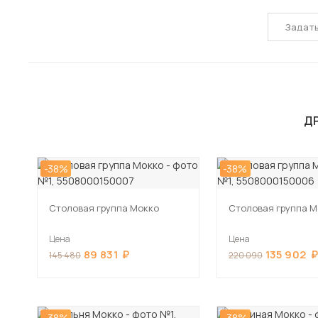
Задат
Д
-38%
-38%
Столовая группа Мокко
Столовая группа М
Цена
Цена
89 831
135 902
145 480
220 090
-38%
-38%