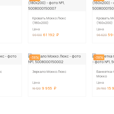
Кровать Мокко Люкс
Кровать М
(180х200)
(160х200)
Цена
Цена
61 192
59
99 100
96 620
-38%
-38%
кс
Зеркало Мокко Люкс
Банкетка 
Мокко
Цена
Цена
9 955
15 
16 120
25 780