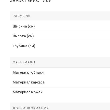
ХАРАКТЕРИСТИКИ
Столы и стулья
Шкафы и стеллажи
РАЗМЕРЫ
Пос
Комоды и тумбы
Ширина (см)
Вешалки и обувницы
Высота (см)
Гарнитуры
Глубина (см)
МАТЕРИАЛЫ
Материал обивки
Материал каркаса
Материал ножек
ДОП. ИНФОРМАЦИЯ