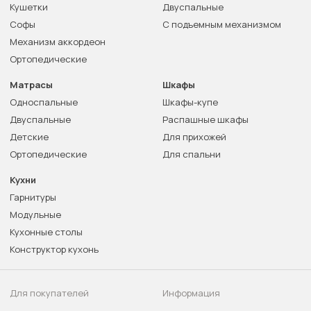
Кушетки
Двуспальные
Софы
С подъемным механизмом
Механизм аккордеон
Ортопедические
Матрасы
Шкафы
Односпальные
Шкафы-купе
Двуспальные
Распашные шкафы
Детские
Для прихожей
Ортопедические
Для спальни
Кухни
Гарнитуры
Модульные
Кухонные столы
Конструктор кухонь
Для покупателей
Информация