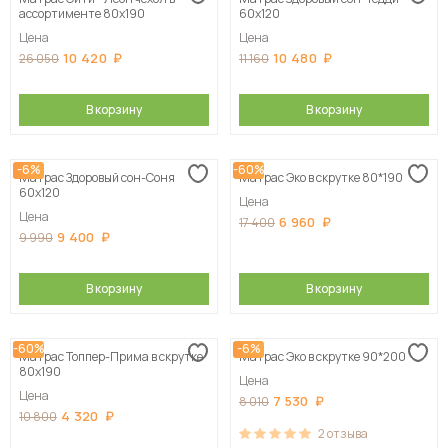
Сначала дорогие
ассортименте 80х190
60х120
Цена
Цена
10 420
10 480
26 050
11 160
В корзину
В корзину
-6%
-60%
Матрас Здоровый сон-Соня
Матрас Эко в скрутке 80*190
60х120
Цена
Цена
6 960
17 400
9 400
9 990
В корзину
В корзину
-60%
-6%
Матрас Топпер-Прима в скрутке
Матрас Эко в скрутке 90*200
80х190
Цена
Цена
7 530
8 010
4 320
10 800
2
отзыва