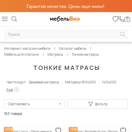
Гарантия качества. Цены еще ниже!
0
Интернет-магазин мебели
Каталог мебели
Мебель для спальни
Матрасы
Тонкие матрасы
ТОНКИЕ МАТРАСЫ
Часто ищут:
Дешевые матрасы
Матрасы 160х200
140х200
Еще
Сортировать
фильтр
По популярности
183 товара
Сначала дешевые
-60%
-6%
Матрас Сити - Леон чехол в
Матрас Здоровый сон-Тедди