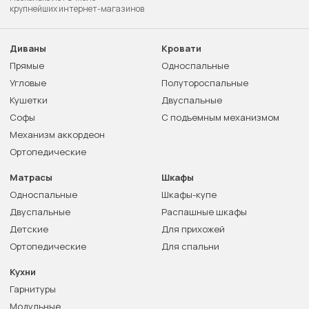
крупнейших интернет-магазинов
Диваны
Кровати
Прямые
Односпальные
Угловые
Полутороспальные
Кушетки
Двуспальные
Софы
С подъемным механизмом
Механизм аккордеон
Ортопедические
Матрасы
Шкафы
Односпальные
Шкафы-купе
Двуспальные
Распашные шкафы
Детские
Для прихожей
Ортопедические
Для спальни
Кухни
Гарнитуры
Модульные