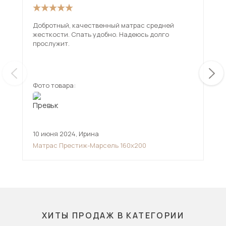
Добротный, качественный матрас средней
Обы
жесткости. Спать удобно. Надеюсь долго
Со 
прослужит.
под
чув
ещ
ста
Фото товара:
Фот
10 июня 2024
,
Ирина
19 
Матрас Престиж-Марсель 160х200
Мат
ХИТЫ ПРОДАЖ В КАТЕГОРИИ