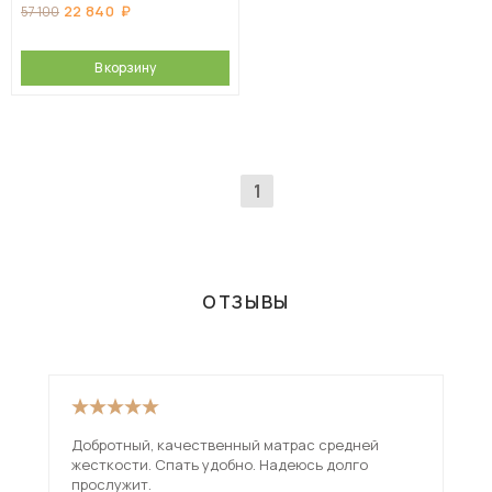
22 840
57 100
В корзину
1
ОТЗЫВЫ
Добротный, качественный матрас средней
Обы
жесткости. Спать удобно. Надеюсь долго
Со 
прослужит.
под