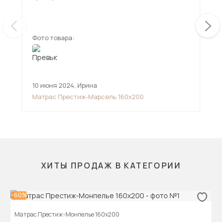
чув
ещ
ста
Фото товара:
Фот
10 июня 2024
,
Ирина
19 
Матрас Престиж-Марсель 160х200
Мат
ХИТЫ ПРОДАЖ В КАТЕГОРИИ
-60%
Матрас Престиж-Монпелье 160х200