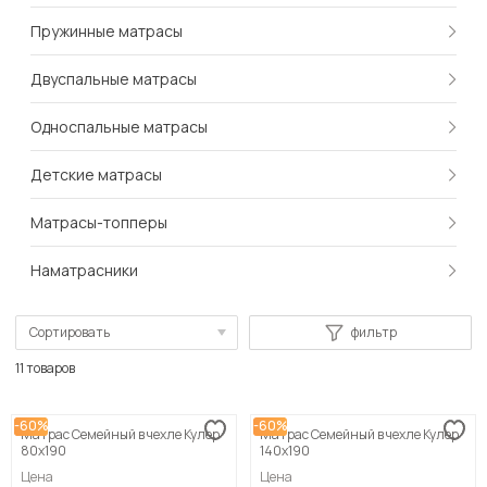
Пружинные матрасы
Двуспальные матрасы
Односпальные матрасы
Детские матрасы
Матрасы-топперы
Наматрасники
Сортировать
фильтр
По популярности
11 товаров
Сначала дешевые
-60%
-60%
Матрас Семейный в чехле Кулер
Матрас Семейный в чехле Кулер
Сначала дорогие
80х190
140х190
Цена
Цена