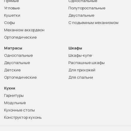
Прямые
Односпальные
Угловые
Полутороспальные
Кушетки
Двуспальные
Софы
С подъемным механизмом
Механизм аккордеон
Ортопедические
Матрасы
Шкафы
Односпальные
Шкафы-купе
Двуспальные
Распашные шкафы
Детские
Для прихожей
Ортопедические
Для спальни
Кухни
Гарнитуры
Модульные
Кухонные столы
Конструктор кухонь