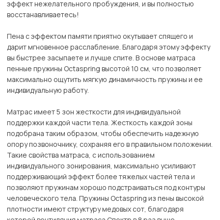
эффект нежелательного пробуждения, и вы полностью
восстанавливаетесь!
Пена с эффектом памяти приятно окутывает спящего и
дарит мгновенное расслабление. Благодаря этому эффекту
вы быстрее засыпаете и лучше спите. В основе матраса
пенные пружины Octaspring высотой 10 см, что позволяет
максимально ощутить мягкую динамичность пружины и ее
индивидуальную работу.
Матрас имеет 5 зон жесткости для индивидуальной
поддержки каждой части тела. Жесткость каждой зоны
подобрана таким образом, чтобы обеспечить надежную
опору позвоночнику, сохраняя его в правильном положении.
Такие свойства матраса, с использованием
индивидуального зонирования, максимально усиливают
поддерживающий эффект более тяжелых частей тела и
позволяют пружинам хорошо подстраиваться под контуры
человеческого тела. Пружины Octaspring из пены высокой
плотности имеют структуру медовых сот, благодаря
которой вентиляция матраса Спектр в 8 раз выше