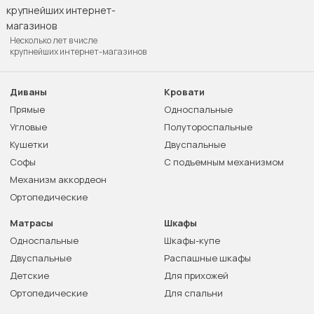
Несколько лет в числе
крупнейших интернет-магазинов
Диваны
Кровати
Прямые
Односпальные
Угловые
Полутороспальные
Кушетки
Двуспальные
Софы
С подъемным механизмом
Механизм аккордеон
Ортопедические
Матрасы
Шкафы
Односпальные
Шкафы-купе
Двуспальные
Распашные шкафы
Детские
Для прихожей
Ортопедические
Для спальни