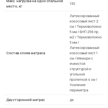
Макс. нагрузка на одно спальное
130
место, кг
Латексированный
кокосовый лист 2
см / Термоволокно
5 мм / БНП 256 пр,
м2 / Термоволокно
5 мм /
Латексированный
Состав слоев матраса
кокосовый лист 1
см / Мемори с
ячеистой
структурой и
угольной
пропиткой 4 см /
Усиление
периметра
Двусторонний матрас
да