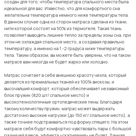
создан для того, чтобы температура спального места была
идеальной для вас. Известно, что для комфортного сна
желательна температура немного ниже температуры тела.
В данном случае одна из сторон матраса сделана из ткани,
нити которой состоят на 50% из термогеля. Такая ткань
позволяет выводить лишнее тепло за пределы зоны сна, при
этом не охлаждая спальное место, а создавая правильно
температуру, а именно на 1 -2 градуса ниже температуры
тела. Таким образом, вы можете быть уверены, что на таком
матрасе вам никогда не будет жарко или холодно.
Матрас сочетает в себе внешнюю красоту чехла, который
делается из премиальных тканей из 100% вискозы, и
высочайший комфорт, который обеспечивает независимый
блок пружин (820 шт/ спальное место) и
высокотехнологичные ортопедические пены. Благодаря
такому количеству пружин, матрас может выдержать
достаточно высокие нагрузки (до 150 кг/ спальное место), а
также точнее подстраиваться под форму спящего. На этом
матрасе себя будут комфортно чувствовать пары с большой
разницей в весе, эффекта «скатывания» не будет. Данная