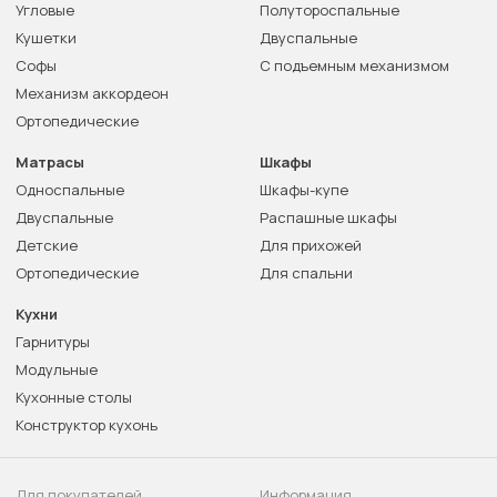
Угловые
Полутороспальные
Кушетки
Двуспальные
Софы
С подъемным механизмом
Механизм аккордеон
Ортопедические
Матрасы
Шкафы
Односпальные
Шкафы-купе
Двуспальные
Распашные шкафы
Детские
Для прихожей
Ортопедические
Для спальни
Кухни
Гарнитуры
Модульные
Кухонные столы
Конструктор кухонь
Для покупателей
Информация