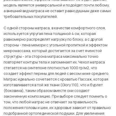
модель является универсальной и подойдет почти любому,
а внешний вид матраса не оставит равнодушным даже самых
требовательных покупателей.
С одной стороны матраса, в качестве комфортного слоя,
используется упругая пена толщиной 4 см, которая
равномерно распределят нагрузку по блоку, а с другой
стороны - пена мемори с угольной пропиткой и эффектом
микромассажа, который достигается за счет ячеистой
структуры - эта сторона матраса максимально точно
повторяет контуры тела и запоминает их. Чехол матраса
стегается на синтепоне плотностью 1000 гр/м2, что
создает эффект перины для людей с весом ниже среднего.
Матрас идеально сочетается с кроватью Пассаж, которая
изготавливается в той же ткани (Glory 110), что и бурлет
(боковина), таким образом вместе они создают
законченную композицию. При выборе следует помнить о
том, что любой матрас не отвечает за правильность
положения головы и шеи, их здоровье зависит от правильно
подобранной ортопедической подушки. Для увеличения