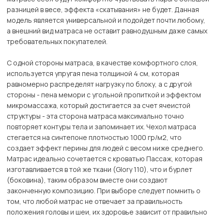
разницей в весе, эффекта «скатывания» не будет. Данная
модель является универсальной и подойдет почти любому,
а внешний вид матраса не оставит равнодушным даже самых
требовательных покупателей.
С одной стороны матраса, в качестве комфортного слоя,
используется упругая пена толщиной 4 см, которая
равномерно распределят нагрузку по блоку, а с другой
стороны - пена мемори с угольной пропиткой и эффектом
микромассажа, который достигается за счет ячеистой
структуры - эта сторона матраса максимально точно
повторяет контуры тела и запоминает их. Чехол матраса
стегается на синтепоне плотностью 1000 гр/м2, что
создает эффект перины для людей с весом ниже среднего.
Матрас идеально сочетается с кроватью Пассаж, которая
изготавливается в той же ткани (Glory 110), что и бурлет
(боковина), таким образом вместе они создают
законченную композицию. При выборе следует помнить о
том, что любой матрас не отвечает за правильность
положения головы и шеи, их здоровье зависит от правильно