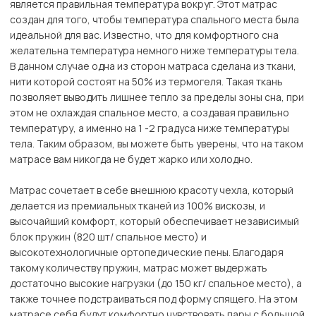
является правильная температура вокруг. Этот матрас
создан для того, чтобы температура спального места была
идеальной для вас. Известно, что для комфортного сна
желательна температура немного ниже температуры тела.
В данном случае одна из сторон матраса сделана из ткани,
нити которой состоят на 50% из термогеля. Такая ткань
позволяет выводить лишнее тепло за пределы зоны сна, при
этом не охлаждая спальное место, а создавая правильно
температуру, а именно на 1 -2 градуса ниже температуры
тела. Таким образом, вы можете быть уверены, что на таком
матрасе вам никогда не будет жарко или холодно.
Матрас сочетает в себе внешнюю красоту чехла, который
делается из премиальных тканей из 100% вискозы, и
высочайший комфорт, который обеспечивает независимый
блок пружин (820 шт/ спальное место) и
высокотехнологичные ортопедические пены. Благодаря
такому количеству пружин, матрас может выдержать
достаточно высокие нагрузки (до 150 кг/ спальное место), а
также точнее подстраиваться под форму спящего. На этом
матрасе себя будут комфортно чувствовать пары с большой