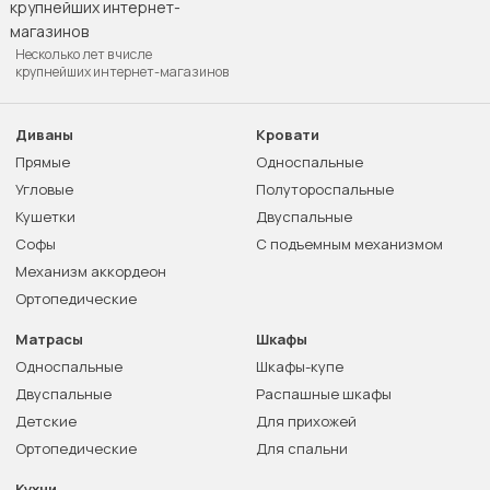
Несколько лет в числе
крупнейших интернет-магазинов
Диваны
Кровати
Прямые
Односпальные
Угловые
Полутороспальные
Кушетки
Двуспальные
Софы
С подъемным механизмом
Механизм аккордеон
Ортопедические
Матрасы
Шкафы
Односпальные
Шкафы-купе
Двуспальные
Распашные шкафы
Детские
Для прихожей
Ортопедические
Для спальни
Кухни