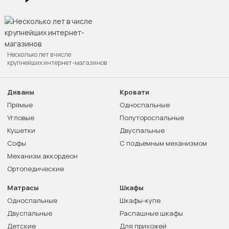
Несколько лет в числе
крупнейших интернет-магазинов
Диваны
Кровати
Прямые
Односпальные
Угловые
Полутороспальные
Кушетки
Двуспальные
Софы
С подъемным механизмом
Механизм аккордеон
Ортопедические
Матрасы
Шкафы
Односпальные
Шкафы-купе
Двуспальные
Распашные шкафы
Детские
Для прихожей