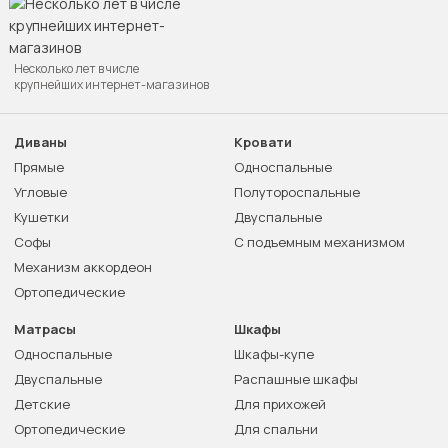
Несколько лет в числе
крупнейших интернет-магазинов
Диваны
Кровати
Прямые
Односпальные
Угловые
Полутороспальные
Кушетки
Двуспальные
Софы
С подъемным механизмом
Механизм аккордеон
Ортопедические
Матрасы
Шкафы
Односпальные
Шкафы-купе
Двуспальные
Распашные шкафы
Детские
Для прихожей
Ортопедические
Для спальни