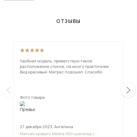
включая Подольск. Всего товаров в категории
«Односпальные кровати» - 438 шт.
ОТЗЫВЫ
Удобная модель, приветствую такое
Эта
расположение спинок, на много практичнее.
ком
Вид красивый. Матрас подошел. Спасибо
Фото товара:
Фот
27 декабря 2023
,
Ангелина
25 
Мягкая кровать Milena 900 шоколад с
Кро