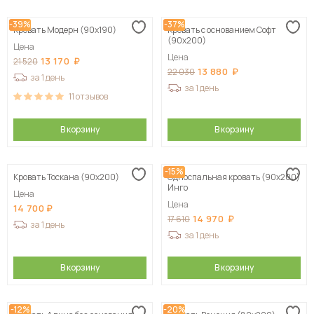
-39%
-37%
Кровать Модерн (90х190)
Кровать с основанием Софт
(90х200)
Цена
Цена
13 170
21 520
13 880
22 030
за 1 день
за 1 день
11
отзывов
В корзину
В корзину
-15%
Кровать Тоскана (90х200)
Односпальная кровать (90х200)
Инго
Цена
Цена
14 700
14 970
17 610
за 1 день
за 1 день
В корзину
В корзину
-12%
-20%