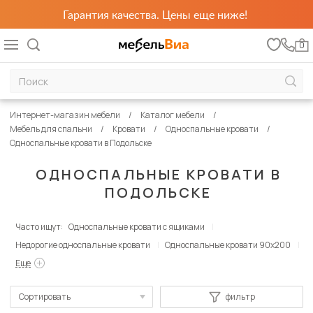
Гарантия качества. Цены еще ниже!
0
Интернет-магазин мебели
Каталог мебели
Мебель для спальни
Кровати
Односпальные кровати
Односпальные кровати в Подольске
ОДНОСПАЛЬНЫЕ КРОВАТИ В
ПОДОЛЬСКЕ
Часто ищут:
Односпальные кровати с ящиками
Недорогие односпальные кровати
Односпальные кровати 90х200
Еще
Сортировать
фильтр