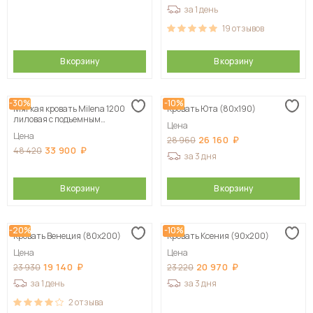
за 1 день
19
отзывов
В корзину
В корзину
-30%
-10%
Мягкая кровать Milena 1200
Кровать Юта (80х190)
лиловая с подъемным
Цена
механизмом
Цена
26 160
28 960
33 900
48 420
за 3 дня
В корзину
В корзину
-20%
-10%
Кровать Венеция (80х200)
Кровать Ксения (90х200)
Цена
Цена
19 140
20 970
23 930
23 220
за 1 день
за 3 дня
2
отзыва