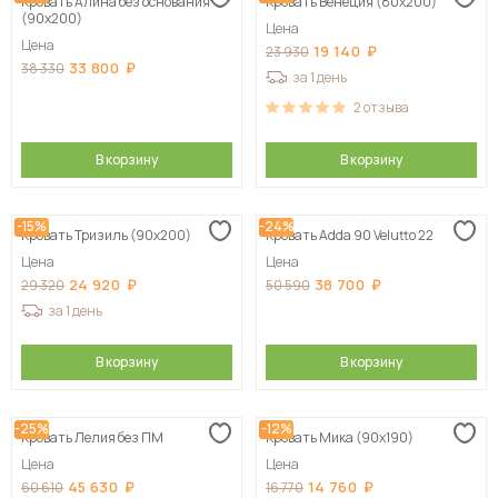
Кровать Алина без основания
Кровать Венеция (80х200)
(90х200)
Цена
Цена
19 140
23 930
33 800
38 330
за 1 день
2
отзыва
В корзину
В корзину
-15%
-24%
Кровать Тризиль (90х200)
Кровать Adda 90 Velutto 22
Цена
Цена
24 920
38 700
29 320
50 590
за 1 день
В корзину
В корзину
-25%
-12%
Кровать Лелия без ПМ
Кровать Мика (90х190)
Цена
Цена
45 630
14 760
60 610
16 770