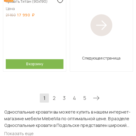
Кровать Титан (90х190)
Цена
17 990
21 160
Следующая страница
В корзину
1
2
3
4
5
Односпальные кровати вы можете купить в нашем интернет-
магазине мебели MebelVia по оптимальной цене. В разделе
Односпальные кровати в Подольске представлен широкий
ассортимент товаров с доставкой в Москве и Подмосковью,
Показать еще