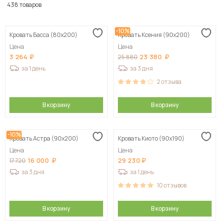
По популярности
438 товаров
Сначала дешевые
-10%
Кровать Басса (80х200)
Кровать Ксения (90х200)
Сначала дорогие
Цена
Цена
3 264
23 380
25 880
за 1 день
за 3 дня
2
отзыва
В корзину
В корзину
-10%
Кровать Астра (90х200)
Кровать Киото (90х190)
Цена
Цена
16 000
29 230
17 720
за 3 дня
за 1 день
10
отзывов
В корзину
В корзину