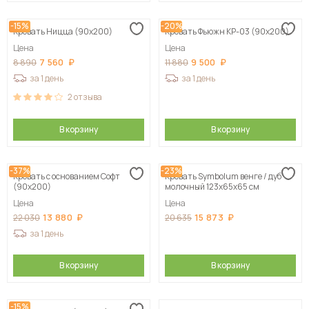
-15%
-20%
Кровать Ницца (90х200)
Кровать Фьюжн КР-03 (90х200)
Цена
Цена
7 560
9 500
8 890
11 880
за 1 день
за 1 день
2
отзыва
В корзину
В корзину
-37%
-23%
Кровать с основанием Софт
Кровать Symbolum венге / дуб
(90х200)
молочный 123х65х65 см
Цена
Цена
13 880
15 873
22 030
20 635
за 1 день
В корзину
В корзину
-15%