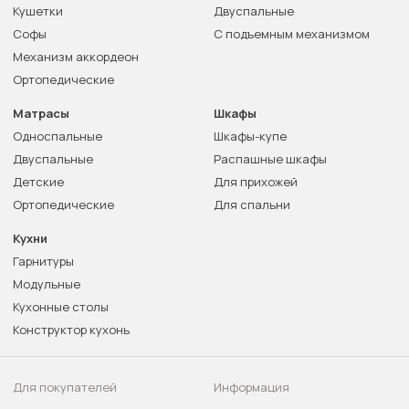
Кушетки
Двуспальные
Софы
С подъемным механизмом
Механизм аккордеон
Ортопедические
Матрасы
Шкафы
Односпальные
Шкафы-купе
Двуспальные
Распашные шкафы
Детские
Для прихожей
Ортопедические
Для спальни
Кухни
Гарнитуры
Модульные
Кухонные столы
Конструктор кухонь
Для покупателей
Информация