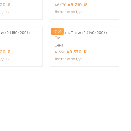
320
46 210
46 970
1 день
Доставка
за 1 день
-2%
ио 2 (180х200) с
Кровать Патио 2 (140х200) с
ПМ
Цена
320
40 370
41 350
1 день
Доставка
за 1 день