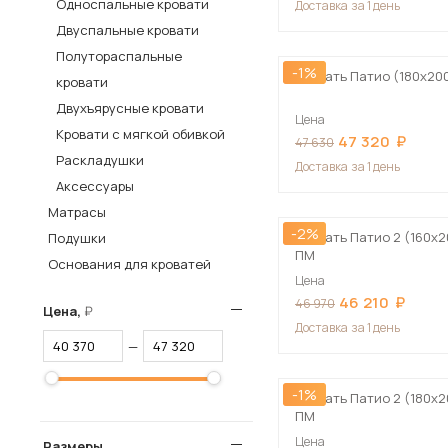
Односпальные кровати
Доставка
за 1 день
Столы и стулья
Двуспальные кровати
Полутораспальные
Шкафы и стеллажи
-1%
Пос
Кровать Патио (180х20
кровати
Комоды и тумбы
Двухъярусные кровати
Цена
Вешалки и обувницы
Кровати с мягкой обивкой
47 320
47 630
Гарнитуры
Раскладушки
Доставка
за 1 день
Аксессуары
Матрасы
-2%
Кровать Патио 2 (160х2
Подушки
ПМ
Основания для кроватей
Цена
46 210
46 970
Цена,
Доставка
за 1 день
—
-1%
Кровать Патио 2 (180х2
ПМ
Цена
Размеры