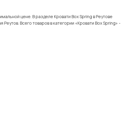
ти Box Spring в Реутове
g» -