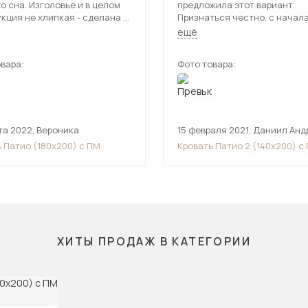
о сна. Изголовье и в целом
предложила этот вариант.
кция не хлипкая - сделана и
Признаться честно, с начала
а доставщикам хорошо.
относился к данной покупке
ещё
что есть место для хранения
скептически, но вот сезон д
под ламелями, которое легко
окончательно завершён и с
вара:
Фото товара:
ается. Места там
два с половиной месяца сна 
ительно очень много. По
кровати я вынужден признать
у никаких вопросов и
покупка оправдала себя.
ий, мы очень довольны, хоть
а и не из дешёвых, но
о говорит само за себя.
та 2022
,
Вероника
15 февраля 2021
,
Даниил Анд
 Патио (180х200) с ПМ
Кровать Патио 2 (140х200) с
ХИТЫ ПРОДАЖ В КАТЕГОРИИ