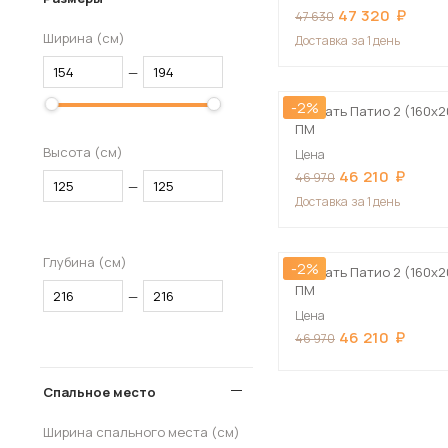
47 320
47 630
Ширина (см)
Доставка
за 1 день
—
-2%
Кровать Патио 2 (160х2
ПМ
Высота (см)
Цена
46 210
46 970
—
Доставка
за 1 день
Глубина (см)
-2%
Кровать Патио 2 (160х2
ПМ
—
Цена
46 210
46 970
Спальное место
Ширина спального места (см)