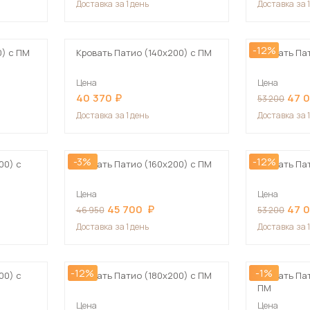
Доставка
за 1 день
Доставка
за 
Посмотреть все шкафы
Посмотреть все кровати
-12%
мотреть все кухни и столовые группы
0) с ПМ
Кровать Патио (140х200) с ПМ
Кровать Па
Все товары распродажи
Посмотреть все диваны
Цена
Цена
40 370
47 
53 200
Посмотреть всю
Доставка
за 1 день
Доставка
за 
-3%
-12%
00) с
Кровать Патио (160х200) с ПМ
Кровать Па
Цена
Цена
45 700
47 
46 950
53 200
Доставка
за 1 день
Доставка
за 
-12%
-1%
00) с
Кровать Патио (180х200) с ПМ
Кровать Пат
ПМ
Цена
Цена