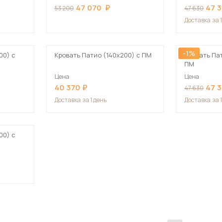
47 070
47 
53 200
47 630
Доставка
за 
-1%
00) с
Кровать Патио (140х200) с ПМ
Кровать Пат
ПМ
Цена
Цена
40 370
47 
47 630
Доставка
за 1 день
Доставка
за 
00) с