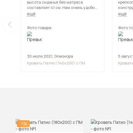
высота сиденья без матраса
крепког
составляет 41 см. Нам очень удобно.
констру
По стилю очень нравится,
собран
ещё
ещё
минималистичная, хорошо
Удобно 
смотрится. Нет посторонних
вещей 
Фото товара:
Фото то
запахов, сборка качественная.
открыв
действ
качеств
нарекан
кроватк
качеств
30 июля 2021
,
Элеонора
5 авгус
Кровать Патио (140х200) с ПМ
Кровать
-1%