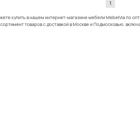
1
пить в нашем интернет-магазине мебели MebelVia по оптимальной цене. В разделе Крова
ов с доставкой в Москве и Подмосковью, включая Реутов. Всего товаров в категории «Кровати Box Sprin