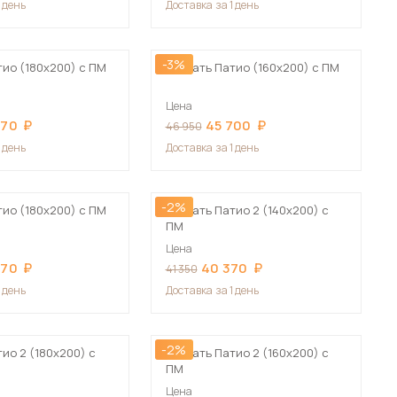
1 день
Доставка
за 1 день
-3%
тио (180х200) с ПМ
Кровать Патио (160х200) с ПМ
Цена
070
45 700
46 950
 мебель для гостиных
1 день
Доставка
за 1 день
-2%
тио (180х200) с ПМ
Кровать Патио 2 (140х200) с
ПМ
Цена
070
40 370
41 350
1 день
Доставка
за 1 день
-2%
ио 2 (180х200) с
Кровать Патио 2 (160х200) с
ПМ
Цена