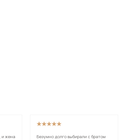
, и жена
Безумно долго выбирали с братом
Оче