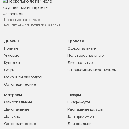
Несколько лет в числе
крупнейших интернет-магазинов
Диваны
Кровати
Прямые
Односпальные
Угловые
Полутороспальные
Кушетки
Двуспальные
Софы
С подъемным механизмом
Механизм аккордеон
Ортопедические
Матрасы
Шкафы
Односпальные
Шкафы-купе
Двуспальные
Распашные шкафы
Детские
Для прихожей
Ортопедические
Для спальни